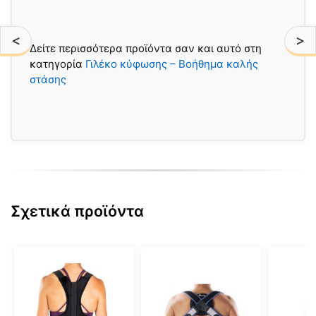
<
>
Δείτε περισσότερα προϊόντα σαν και αυτό στη
κατηγορία
Γιλέκο κύφωσης – Βοήθημα καλής
στάσης
Σχετικά προϊόντα
Αυτό
Αυτό
το
το
προϊόν
προϊόν
έχει
έχει
πολλαπλές
πολλαπ