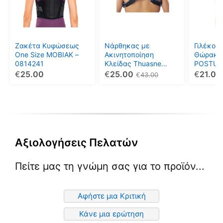
παραλλαγές.
παραλλ
Οι
Οι
επιλογές
επιλογέ
μπορούν
μπορού
Ζακέτα Κυφώσεως
Νάρθηκας με
Γιλέκο 
να
να
One Size MOBIAK –
Ακινητοποίηση
Θώρακο
0814241
Κλείδας Thuasne
POSTURE
επιλεγούν
επιλεγο
Ligaflex 2450-020-
017
€
25.00
€
25.00
€
21.00
€
43.00
στη
στη
003
σελίδα
σελίδα
του
του
προϊόντος
προϊόντ
Αξιολογήσεις Πελατών
Πείτε μας τη γνώμη σας για το προϊόν...
Αφήστε μια Κριτική
Κάνε μια ερώτηση