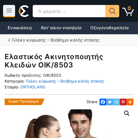
Μετάβαση
Products
0
σε
search
περιεχόμενο
Ενοικιάσεις
Κατ’ οίκον νοσηλεία
Οξυγονοθεραπεία
Γιλέκο κύφωσης – Βοήθημα καλής στάσης
Ελαστικός Ακινητοποιητής
Κλειδών OIK/8503
Κωδικός προϊόντος:
OIK/8503
Κατηγορία:
Γιλέκο κύφωσης – Βοήθημα καλής στάσης
Εταιρία:
ORTHOLAND
Super Προσφορά
Share