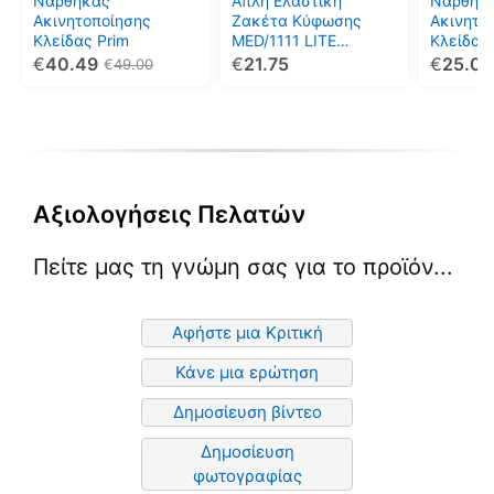
Νάρθηκας
Απλή Ελαστική
Νάρθηκα
να
να
να
Ακινητοποίησης
Ζακέτα Κύφωσης
Ακινητο
Κλείδας Prim
MED/1111 LITE
Κλείδας
επιλεγούν
επιλεγούν
επιλεγο
Ortholand
Ligaflex
€
40.49
€
21.75
€
25.00
€
49.00
στη
στη
στη
003
σελίδα
σελίδα
σελίδα
του
του
του
προϊόντος
προϊόντος
προϊόντ
Αξιολογήσεις Πελατών
Πείτε μας τη γνώμη σας για το προϊόν...
Αφήστε μια Κριτική
Κάνε μια ερώτηση
Δημοσίευση βίντεο
Δημοσίευση
φωτογραφίας