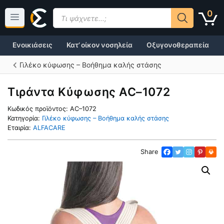
Μετάβαση
Products
0
σε
search
περιεχόμενο
Ενοικιάσεις
Κατ’ οίκον νοσηλεία
Οξυγονοθεραπεία
Γιλέκο κύφωσης – Βοήθημα καλής στάσης
Τιράντα Κύφωσης AC–1072
Κωδικός προϊόντος:
AC–1072
Κατηγορία:
Γιλέκο κύφωσης – Βοήθημα καλής στάσης
Εταιρία:
ALFACARE
Share