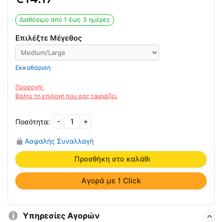
Διαθέσιμο από 1 έως 3 ημέρες
Επιλέξτε Μέγεθος
Εκκαθάριση
-
+
Τιράντα
Κύφωσης
Ασφαλής Συναλλαγή
AC–
1072
Προσθήκη στο καλάθι
ποσότητα
Αγορά με 1 Click
Υπηρεσίες Αγορών