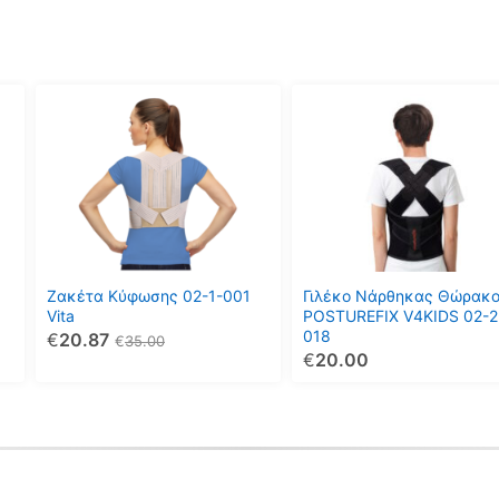
Αυτό
Αυτό
το
το
προϊόν
προϊόν
έχει
έχει
πολλαπλές
πολλαπλές
παραλλαγές.
παραλλαγές.
Οι
Οι
επιλογές
επιλογές
μπορούν
μπορούν
Ζακέτα Κύφωσης 02-1-001
Γιλέκο Νάρθηκας Θώρακ
να
να
Vita
POSTUREFIX V4KIDS 02-2
018
€
20.87
επιλεγούν
επιλεγούν
€
35.00
€
20.00
στη
στη
σελίδα
σελίδα
του
του
προϊόντος
προϊόντος