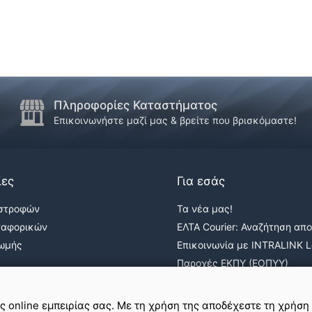
Πληροφορίες Καταστήματος
Επικοινωνήστε μαζί μας & βρείτε που βρισκόμαστε!
ίες
Για εσάς
ιστροφών
Τα νέα μας!
ταφορικών
ΕΛΤΑ Courier: Αναζήτηση απ
ρωμής
Επικοινωνία με INTRALINK Lo
Παροχές ΕΚΠΥ (ΕΟΠΥΥ)
ε
σε εμάς
ης online εμπειρίας σας. Με τη χρήση της αποδέχεστε τη χρήση