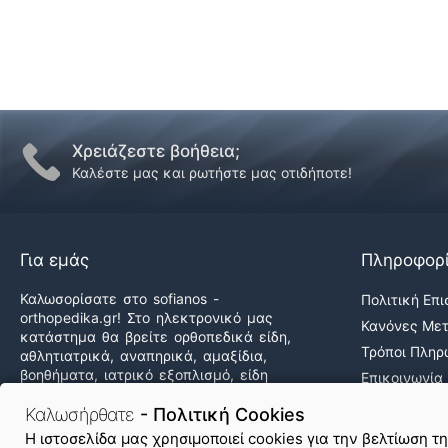
Χρειάζεστε βοήθεια;
Καλέστε μας και ρωτήστε μας οτιδήποτε!
Για εμάς
Πληροφορ
Καλωσορίσατε στο sofianos -
Πολιτική Επ
orthopedika.gr! Στο ηλεκτρονικό μας
Κανόνες Με
κατάστημα θα βρείτε ορθοπεδικά είδη,
Τρόποι Πλη
αθλητιατρικά, αναπηρικά, αμαξίδια,
βοηθήματα, ιατρικό εξοπλισμό, είδη
Επικοινωνία
άσκησης & φυσικοθεραπείας καθώς και
Ποιοι Είμαστ
δεκάδες προϊόντα υγείας & ομορφιάς,
Καλωσήρθατε
- Πολιτική Cookies
Εργαστείτε 
στις καλύτερες τιμές της αγοράς!
H ιστοσελίδα μας χρησιμοποιεί cookies για την βελτίωση τ