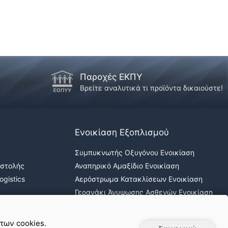
Παροχές ΕΚΠΥ
Βρείτε αναλυτικά τι προϊόντα δικαιούστε!
Ενοικίαση Εξοπλισμού
Συμπυκνωτής Οξυγόνου Ενοικίαση
οστολής
Αναπηρικό Αμαξίδιο Ενοικίαση
gistics
Αερόστρωμα Κατακλίσεων Ενοικίαση
Γερανάκι Άνυψωσης Ασθενών Ενοικίαση
Νοσοκομειακά κρεβάτια ενοικίαση
 των cookies.