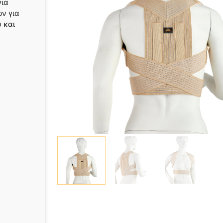
για
ών για
 και