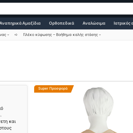
Αναπηρικά Αμαξίδια
Ορθοπεδικά
Αναλώσιμα
Ιατρικός
ονας
➪
Γιλέκο κύφωσης – Βοήθημα καλής στάσης
Super Προσφορά
πό
.
νετη και
στους