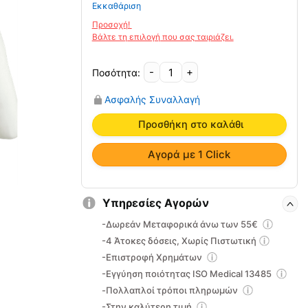
Εκκαθάριση
-
+
Ζακέτα
Κυφώσεως
Ασφαλής Συναλλαγή
MB/1200
ποσότητα
Προσθήκη στο καλάθι
Αγορά με 1 Click
Υπηρεσίες Αγορών
-Δωρεάν Μεταφορικά άνω των 55€
-4 Άτοκες δόσεις, Χωρίς Πιστωτική
-Επιστροφή Χρημάτων
-Εγγύηση ποιότητας ISO Medical 13485
-Πολλαπλοί τρόποι πληρωμών
-Στην καλύτερη τιμή