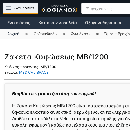
Μετάβαση
Products
search
ΚΑΤΗΓΟΡΙΕΣ
σε
περιεχόμενο
Ενοικιάσεις
Κατ’ οίκον νοσηλεία
Οξυγονοθεραπεία
Αρχική
➪
Ορθοπεδικά
➪
Άνω άκρο
➪
Ώμος – Βραχί
Ζακέτα Κυφώσεως MB/1200
Κωδικός προϊόντος:
MB/1200
Εταιρία:
MEDICAL BRACE
Βοηθάει στη σωστή στάση του κορμού!
Η Ζακέτα Κυφώσεως MB/1200 είναι κατασκευασμένη α
ύφασμα ελαστικό ανθεκτικό, αεριζόμενο, αντιαλλεργικό
Διαθέτει αυτοκόλλητα Velcro στα σημεία στήριξης για ά
εύκολη εφαρμογή καθώς και ελαστικούς ιμάντες έλξης 