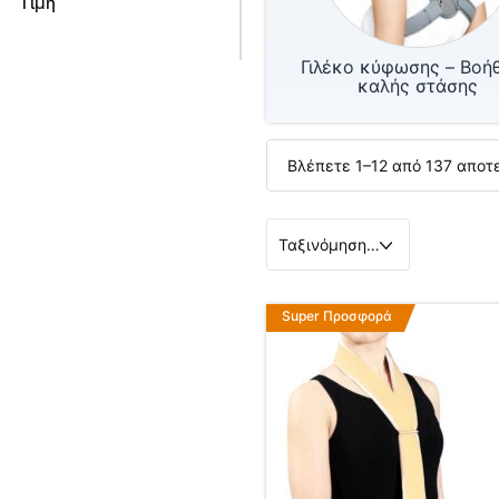
Τιμή
Γιλέκο κύφωσης – Βοή
καλής στάσης
Βλέπετε 1–12 από 137 απο
Αυτό
Super Προσφορά
το
προϊόν
έχει
πολλαπλές
παραλλαγές.
Οι
επιλογές