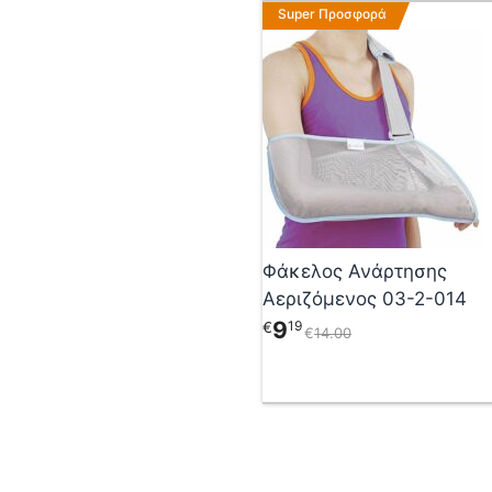
Αυτό
Super Προσφορά
το
προϊόν
έχει
πολλαπλές
παραλλαγές.
Οι
επιλογές
μπορούν
να
επιλεγούν
Φάκελος Ανάρτησης
στη
Αεριζόμενος 03-2-014
σελίδα
του
9
19
€
€
14
00
προϊόντος