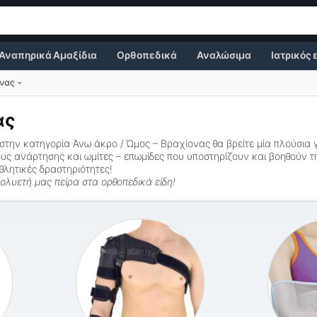
Αναπηρικά Αμαξίδια
Ορθοπεδικά
Αναλώσιμα
Ιατρικός
ονας
ας
 στην κατηγορία
Άνω άκρο / Ώμος – Βραχίονας
θα βρείτε μία πλούσια
υς ανάρτησης
και
ωμίτες – επωμίδες
που υποστηρίζουν και βοηθούν τ
θλητικές δραστηριότητες!
ολυετή μας πείρα στα ορθοπεδικά είδη!