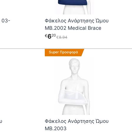
μπορούν
να
επιλεγούν
 03-
Φάκελος Ανάρτησης Ώμου
στη
MB.2002 Medical Brace
σελίδα
του
6
20
€
€
8
94
προϊόντος
Αυτό
Super Προσφορά
το
προϊόν
έχει
πολλαπλές
παραλλαγές.
Οι
επιλογές
μπορούν
να
επιλεγούν
υ
Φάκελος Ανάρτησης Ώμου
στη
MB.2003
σελίδα