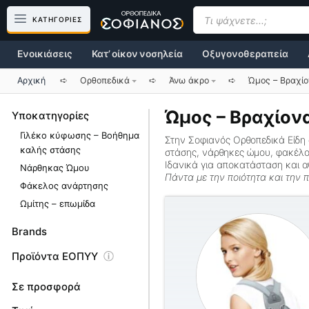
Μετάβαση
Products
search
ΚΑΤΗΓΟΡΙΕΣ
σε
περιεχόμενο
Ενοικιάσεις
Κατ’ οίκον νοσηλεία
Οξυγονοθεραπεία
Αρχική
➪
Ορθοπεδικά
➪
Άνω άκρο
➪
Ώμος – Βραχί
Ώμος – Βραχίον
Υποκατηγορίες
Γιλέκο κύφωσης – Βοήθημα
Στην Σοφιανός Ορθοπεδικά Είδη
καλής στάσης
στάσης
,
νάρθηκες ώμου
,
φακέλο
Ιδανικά για αποκατάσταση και α
Νάρθηκας Ώμου
Πάντα με την ποιότητα και την π
Φάκελος ανάρτησης
Ωμίτης – επωμίδα
Brands
Προϊόντα ΕΟΠΥΥ
Σε προσφορά