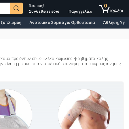
0
Γεια σας!
Παραγγελίες
Συνδεθείτε εδώ
 εξοπλισμός
Ανατομικά Σαμπό για Ορθοστασία
Άθληση, Υγεί
 γκάμα προίόντων όπως
Γιλέκα κύφωσης -βοηθήματα καλής
ην κίνηση με σκοπό την σταδιακή επαναφορά του εύρους κίνησης .