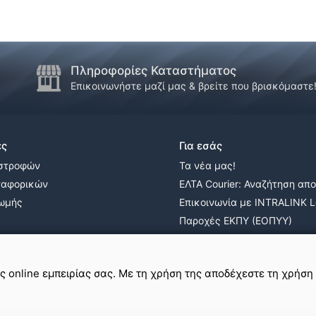
Πληροφορίες Καταστήματος
Επικοινωνήστε μαζί μας & βρείτε που βρισκόμαστε
ες
Για εσάς
ιστροφών
Τα νέα μας!
ταφορικών
ΕΛΤΑ Courier: Αναζήτηση απ
ρωμής
Επικοινωνία με INTRALINK Lo
Παροχές ΕΚΠΥ (ΕΟΠΥΥ)
ε
σε εμάς
ης online εμπειρίας σας. Με τη χρήση της αποδέχεστε τη χρήση
Όροι Χρήσης & Απόρρητο
Πολιτική Cookies
Χάρτης Ιστοτόπου