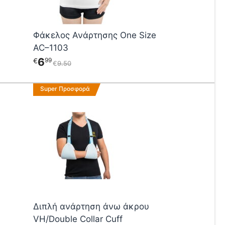
μπορούν
να
επιλεγούν
Φάκελος Ανάρτησης One Size
στη
AC–1103
σελίδα
του
6
99
€
€
9
50
προϊόντος
Αυτό
Super Προσφορά
το
προϊόν
έχει
πολλαπλές
παραλλαγές.
Οι
επιλογές
μπορούν
να
επιλεγούν
Διπλή ανάρτηση άνω άκρου
στη
VH/Double Collar Cuff
σελίδα