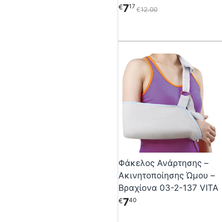
του
7
17
€
€
12
00
προϊόντος
Αυτό
το
προϊόν
έχει
πολλαπλές
παραλλαγές.
Οι
επιλογές
μπορούν
να
επιλεγούν
Φάκελος Ανάρτησης –
στη
Ακινητοποίησης Ώμου –
σελίδα
Βραχίονα 03-2-137 VITA
του
προϊόντος
7
40
€