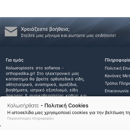
Χρειάζεστε βοήθεια;
Στείλτε μας μήνυμα και ρωτήστε μας οτιδήποτε!
Για εμάς
Πληροφορί
Καλωσορίσατε στο sofianos -
Πολιτική Επ
orthopedika.gr! Στο ηλεκτρονικό μας
Κανόνες Με
κατάστημα θα βρείτε ορθοπεδικά είδη,
Τρόποι Πλη
αθλητιατρικά, αναπηρικά, αμαξίδια,
βοηθήματα, ιατρικό εξοπλισμό, είδη
Επικοινωνία
άσκησης & φυσικοθεραπείας καθώς και
Ποιοι Είμαστ
δεκάδες προϊόντα υγείας & ομορφιάς,
Καλωσήρθατε
- Πολιτική Cookies
Εργαστείτε 
στις καλύτερες τιμές της αγοράς!
H ιστοσελίδα μας χρησιμοποιεί cookies για την βελτίωση τ
Περισσότερες πληροφορίες