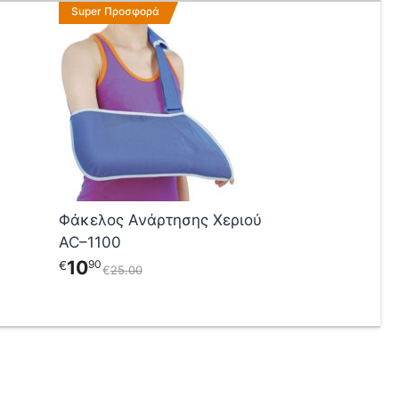
Αυτό
Super Προσφορά
το
προϊόν
έχει
πολλαπλές
παραλλαγές.
Οι
επιλογές
μπορούν
να
επιλεγούν
Φάκελος Ανάρτησης Χεριού
στη
AC–1100
σελίδα
του
10
90
€
€
25
00
προϊόντος