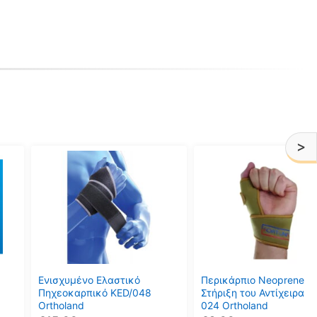
>
Αυτό
Αυτό
το
το
προϊόν
προϊόν
έχει
έχει
πολλαπλές
πολλαπλές
παραλλαγές.
παραλλαγές.
Οι
Οι
επιλογές
επιλογές
μπορούν
μπορούν
Ενισχυμένο Ελαστικό
Περικάρπιο Neoprene μ
να
να
Πηχεοκαρπικό KED/048
Στήριξη του Αντίχειρα F
Ortholand
024 Ortholand
επιλεγούν
επιλεγούν