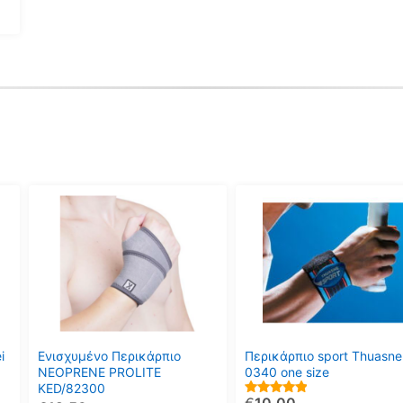
Αυτό
Αυτό
το
το
προϊόν
προϊόν
έχει
έχει
πολλαπλές
πολλαπλές
παραλλαγές.
παραλλαγές.
Οι
Οι
επιλογές
επιλογές
μπορούν
μπορούν
i
Ενισχυμένο Περικάρπιο
Περικάρπιο sport Thuasne
να
να
NEOPRENE PROLITE
0340 one size
KED/82300
επιλεγούν
επιλεγούν
5.00