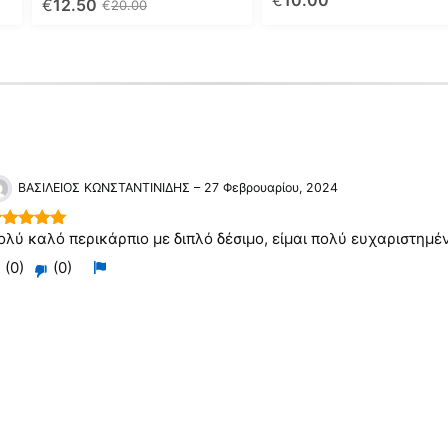
€
10.00
€
12.50
€
20.00
στη
στη
out of 5
σελίδα
σελίδα
του
του
προϊόντος
προϊόντος
ΒΑΣΙΛΕΙΟΣ ΚΩΝΣΤΑΝΤΙΝΙΔΗΣ
–
27 Φεβρουαρίου, 2024
ολύ καλό περικάρπιο με διπλό δέσιμο, είμαι πολύ ευχαριστημέ
out of 5
Ψηφίστε
Flag
(
0
)
(
0
)
Ψηφίστε
θετικά
για
αρνητικά
αν
αφαίρεση
εάν
αυτό
αυτό
ήταν
δεν
χρήσιμο
ήταν
χρήσιμο