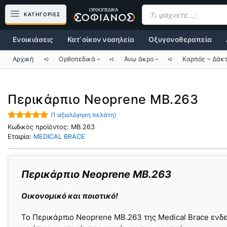
Μετάβαση
Products
search
ΚΑΤΗΓΟΡΙΕΣ
σε
περιεχόμενο
Ενοικιάσεις
Κατ’ οίκον νοσηλεία
Οξυγονοθεραπεία
Αρχική
➪
Ορθοπεδικά
➪
Άνω άκρο
➪
Καρπός – Δάκ
Περικάρπιο Neoprene MB.263
(
1
αξιολόγηση πελάτη)
5.00
out of
Κωδικός προϊόντος:
MB.263
5
Εταιρία:
MEDICAL BRACE
Περικάρπιο Neoprene MB.263
Οικονομικό και ποιοτικό!
To Περικάρπιο Neoprene MB.263 της Medical Brace ενδε