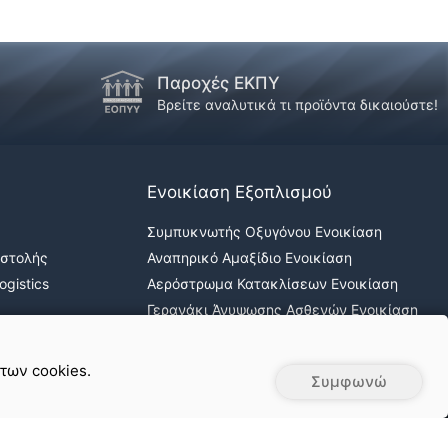
Παροχές ΕΚΠΥ
!
Βρείτε αναλυτικά τι προϊόντα δικαιούστε!
Ενοικίαση Εξοπλισμού
Συμπυκνωτής Οξυγόνου Ενοικίαση
οστολής
Αναπηρικό Αμαξίδιο Ενοικίαση
gistics
Αερόστρωμα Κατακλίσεων Ενοικίαση
Γερανάκι Άνυψωσης Ασθενών Ενοικίαση
Νοσοκομειακά κρεβάτια ενοικίαση
 των cookies.
Συμφωνώ