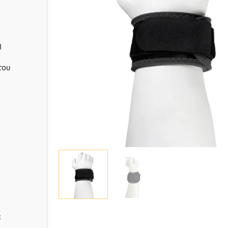
ή
του
α