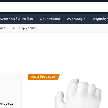
Αναπηρικά Αμαξίδια
Ορθοπεδικά
Αναλώσιμα
Ιατρικός
τυλα
➪
Περικάρπιο
Super Προσφορά
ίκνυται