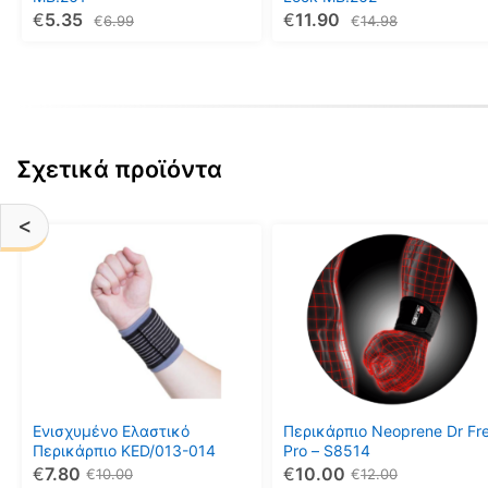
€
5.35
€
11.90
επιλεγούν
επιλεγούν
€
6.99
€
14.98
στη
στη
σελίδα
σελίδα
του
του
προϊόντος
προϊόντος
Σχετικά προϊόντα
<
Αυτό
Αυτό
το
το
προϊόν
προϊόν
έχει
έχει
πολλαπλές
πολλαπλές
παραλλαγές.
παραλλαγές.
Οι
Οι
επιλογές
επιλογές
μπορούν
μπορούν
Ενισχυμένο Ελαστικό
Περικάρπιο Neoprene Dr Fre
να
να
Περικάρπιο KED/013-014
Pro – S8514
€
7.80
€
10.00
επιλεγούν
επιλεγούν
€
10.00
€
12.00