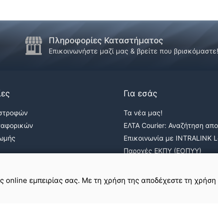
Πληροφορίες Καταστήματος
Επικοινωνήστε μαζί μας & βρείτε που βρισκόμαστε
ίες
Για εσάς
ιστροφών
Τα νέα μας!
ταφορικών
ΕΛΤΑ Courier: Αναζήτηση απ
ρωμής
Επικοινωνία με INTRALINK Lo
Παροχές ΕΚΠΥ (ΕΟΠΥΥ)
ε
σε εμάς
ης online εμπειρίας σας. Με τη χρήση της αποδέχεστε τη χρήση
Όροι Χρήσης & Απόρρητο
Πολιτική Cookies
Χάρτης Ιστοτόπου