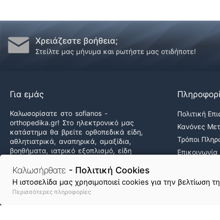
Χρειάζεστε βοήθεια;
Στείλτε μας μήνυμα και ρωτήστε μας οτιδήποτε!
Για εμάς
Πληροφορ
Καλωσορίσατε στο sofianos -
Πολιτική Επ
orthopedika.gr! Στο ηλεκτρονικό μας
Κανόνες Με
κατάστημα θα βρείτε ορθοπεδικά είδη,
Τρόποι Πλη
αθλητιατρικά, αναπηρικά, αμαξίδια,
βοηθήματα, ιατρικό εξοπλισμό, είδη
Επικοινωνία
άσκησης & φυσικοθεραπείας καθώς και
Ποιοι Είμαστ
δεκάδες προϊόντα υγείας & ομορφιάς,
Καλωσήρθατε
- Πολιτική Cookies
Εργαστείτε 
στις καλύτερες τιμές της αγοράς!
H ιστοσελίδα μας χρησιμοποιεί cookies για την βελτίωση τ
Περισσότερες πληροφορίες