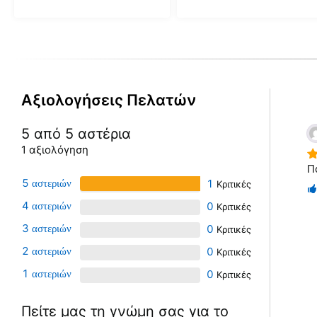
στη
στη
σελίδα
σελίδα
του
του
προϊόντος
προϊόντος
Αξιολογήσεις Πελατών
5 από 5 αστέρια
1 αξιολόγηση
Π
5
5
1
4
0
3
0
2
0
1
0
Πείτε μας τη γνώμη σας για το