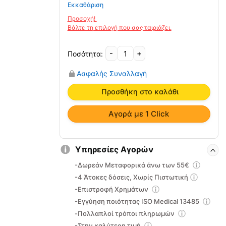
Εκκαθάριση
-
+
Περικάρπιο
Neoprene
Ασφαλής Συναλλαγή
MB.263
ποσότητα
Προσθήκη στο καλάθι
Αγορά με 1 Click
Υπηρεσίες Αγορών
-Δωρεάν Μεταφορικά άνω των 55€
-4 Άτοκες δόσεις, Χωρίς Πιστωτική
-Επιστροφή Χρημάτων
-Εγγύηση ποιότητας ISO Medical 13485
-Πολλαπλοί τρόποι πληρωμών
-Στην καλύτερη τιμή