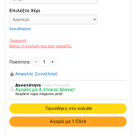
Επιλέξτε Χέρι
Εκκαθάριση
-
+
Νάρθηκας
Αντίχειρα
Ασφαλής Συναλλαγή
Πλαστικός
EXTENDED
Δυνατότητα
(Χωρίς Πιστωτική)
Αγοράς με 4 άτοκες δόσεις!
THUMB
Αγοράστε τώρα, πληρώστε μετά!
2797
ποσότητα
Προσθήκη στο καλάθι
Αγορά με 1 Click