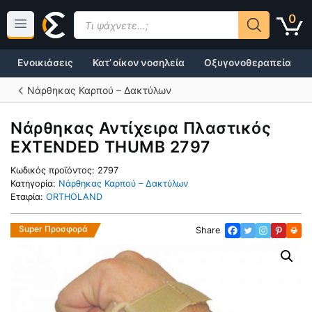
Μετάβαση
Products
0
σε
search
περιεχόμενο
Ενοικιάσεις
Κατ’ οίκον νοσηλεία
Οξυγονοθεραπεία
Νάρθηκας Καρπού – Δακτύλων
Νάρθηκας Αντίχειρα Πλαστικός
EXTENDED THUMB 2797
Κωδικός προϊόντος:
2797
Κατηγορία:
Νάρθηκας Καρπού – Δακτύλων
Εταιρία:
ORTHOLAND
Super Προσφορά
Share