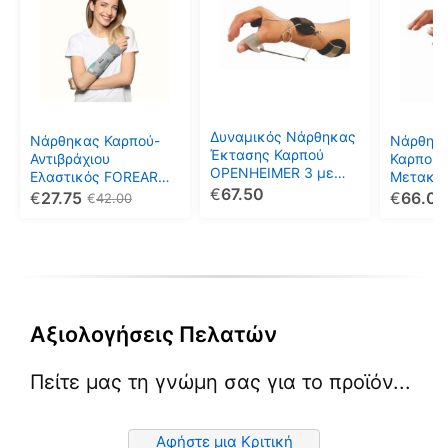
προϊόν
προϊόν
προϊόν
έχει
έχει
έχει
πολλαπλές
πολλαπλές
πολλαπ
παραλλαγές.
παραλλαγές.
παραλλ
Οι
Οι
Οι
επιλογές
επιλογές
επιλογέ
μπορούν
μπορούν
μπορού
Δυναμικός Νάρθηκας
Νάρθηκας Καρπού-
Νάρθηκ
να
να
να
Έκτασης Καρπού
Αντιβράχιου
Καρπού 
OPENHEIMER 3 με
επιλεγούν
επιλεγούν
επιλεγο
Ελαστικός FOREARM
Μετακα
Έλεγχο Απαγωγής
€
67.50
SPLINT UNIVERSAL
UP
€
27.75
€
66.00
στη
στη
στη
€
42.00
Αντίχειρα
25εκ.
σελίδα
σελίδα
σελίδα
του
του
του
προϊόντος
προϊόντος
προϊόντ
Αξιολογήσεις Πελατών
Πείτε μας τη γνώμη σας για το προϊόν...
Αφήστε μια Κριτική