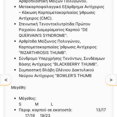
Αρθροπλαστική Μείζων Πολυγώνου.
Μετακαρποφαλαγγικό Εξάρθρημα Αντίχειρος
– Κάκωση Καρπομετακαρπιαίας ’ρθρωσις
Αντίχειρος (CMC).
Στενωτική Τενοντοελυτρίτιδα Πρώτου
Ραχιαίου Διαμερίσματος Καρπού “DE
QUERVAIN’S SYNDROME”.
Αρθρίτιδα Μείζωνος Πολυγώνου,
Καρπομετακαρπιαίας ’ρθρωσις Αντίχειρος
“RIZARTHROSIS THUMB”.
Σύνδρομο Υπερχρήσης Τενόντων, Συνδέσμων
Bάσης Αντίχειρος “BLACKBERRY THUMB”.
Συμπιεστική Βλάβη Ωλένιου Δακτυλικού
Νεύρου Αντίχειρος “BOWLER’S THUMB
<
>
Μεγέθη:
Μέγεθος:
S M L
Περιφ. καρπού σε εκατοστά: 13/17
17/19 19/23