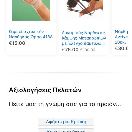
πολλαπλές
πολλαπλές
πολλαπ
παραλλαγές.
παραλλαγές.
παραλλ
Οι
Οι
Οι
επιλογές
επιλογές
επιλογέ
μπορούν
μπορούν
μπορού
Καρποδαχτυλικός
Νάρθηκα
Δυναμικός Νάρθηκας
να
να
να
Ναρθηκας Oppo 4188
Aντίχει
Κάμψης Μετακαρπίων
20εκ. S
€
15.00
επιλεγούν
επιλεγούν
επιλεγο
με Έλεγχο Δακτύλων
€
30.0
& Φαλλαγγικών
€
75.00
στη
στη
στη
€
100.00
Αρθρώσεων Ortholand
σελίδα
σελίδα
σελίδα
2/B
του
του
του
προϊόντος
προϊόντος
προϊόντ
Αξιολογήσεις Πελατών
Πείτε μας τη γνώμη σας για το προϊόν...
Αφήστε μια Κριτική