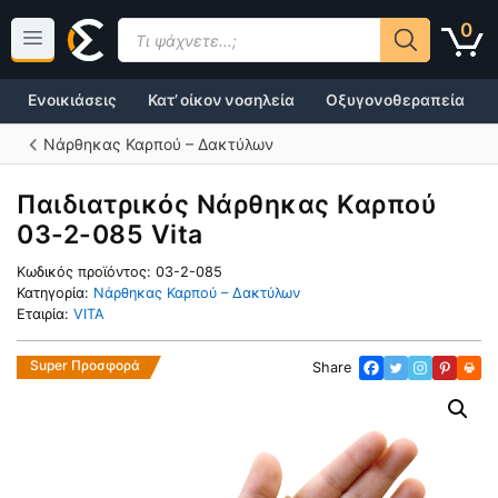
Μετάβαση
Products
0
σε
search
περιεχόμενο
Ενοικιάσεις
Κατ’ οίκον νοσηλεία
Οξυγονοθεραπεία
Νάρθηκας Καρπού – Δακτύλων
Παιδιατρικός Νάρθηκας Καρπού
03-2-085 Vita
Κωδικός προϊόντος:
03-2-085
Κατηγορία:
Νάρθηκας Καρπού – Δακτύλων
Εταιρία:
VITA
Super Προσφορά
Share