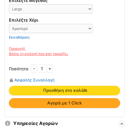
Επιλέξτε Μέγεθος
Επιλέξτε Χέρι
Εκκαθάριση
-
+
Παιδιατρικός
Νάρθηκας
Ασφαλής Συναλλαγή
Καρπού
03-
Προσθήκη στο καλάθι
2-
085
Αγορά με 1 Click
Vita
ποσότητα
Υπηρεσίες Αγορών