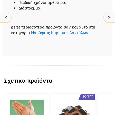
Παιδική χρόνια αρθρίτιδα.
Διάστρεμμα.
<
>
Δείτε περισσότερα προϊόντα σαν και αυτό στη
κατηγορία
Νάρθηκας Καρπού – Δακτύλων
Σχετικά προϊόντα
Αυτό
Αυτό
Αυτό
ΕΟΠΥΥ
το
το
το
προϊόν
προϊόν
προϊόν
έχει
έχει
έχει