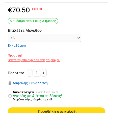
Original
Η
70.50
81.90
price
τρέχουσα
was:
τιμή
Διαθέσιμο από 1 έως 3 ημέρες
81.90€.
είναι:
70.50€.
Επιλέξτε Μέγεθος
Εκκαθάριση
-
+
Δυναμικός
Νάρθηκας
Ασφαλής Συναλλαγή
Έκτασης
Μετακαρπίων
Δυνατότητα
(Χωρίς Πιστωτική)
Αγοράς με 4 άτοκες δόσεις!
ποσότητα
Αγοράστε τώρα, πληρώστε μετά!
Προσθήκη στο καλάθι