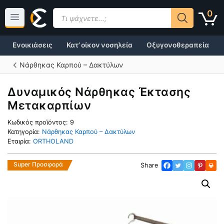
Μετάβαση
Products
0
σε
search
περιεχόμενο
Ενοικιάσεις
Κατ’ οίκον νοσηλεία
Οξυγονοθεραπεία
Νάρθηκας Καρπού – Δακτύλων
Δυναμικός Νάρθηκας Έκτασης
Μετακαρπίων
Κωδικός προϊόντος:
9
Κατηγορία:
Νάρθηκας Καρπού – Δακτύλων
Εταιρία:
ORTHOLAND
Super Προσφορά
Share