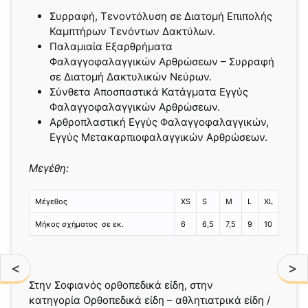
Συρραφή, Τενοντόλυση σε Διατομή Επιπολής
Καμπτήρων Τενόντων Δακτύλων.
Παλαμιαία Εξαρθρήματα
Φαλαγγοφαλαγγικών Αρθρώσεων – Συρραφή
σε Διατομή Δακτυλικών Νεύρων.
Σύνθετα Αποσπαστικά Κατάγματα Εγγύς
Φαλαγγοφαλαγγικών Αρθρώσεων.
Αρθροπλαστική Εγγύς Φαλαγγοφαλαγγικών,
Εγγύς Μετακαρπιοφαλαγγικών Αρθρώσεων.
Mεγέθη:
Μέγεθος
XS
S
M
L
XL
Μήκος σχήματος σε εκ.
6
6,5
7,5
9
10
<
>
Στην Σοφιανός ορθοπεδικά είδη, στην
κατηγορία Ορθοπεδικά είδη – αθλητιατρικά είδη /