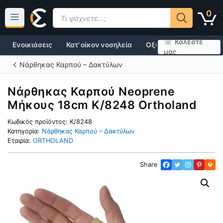
Μετάβαση
Products
0
σε
search
περιεχόμενο
☏ Καλέστε
Ενοικιάσεις
Κατ’ οίκον νοσηλεία
Οξυγονοθεραπεία
μας
Νάρθηκας Καρπού – Δακτύλων
Νάρθηκας Καρπού Neoprene
Μήκους 18cm K/8248 Ortholand
Κωδικός προϊόντος:
K/8248
Κατηγορία:
Νάρθηκας Καρπού – Δακτύλων
Εταιρία:
ORTHOLAND
Share