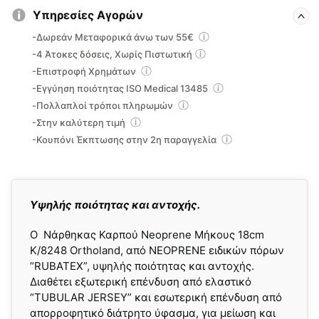
Υπηρεσίες Αγορών
-Δωρεάν Μεταφορικά άνω των 55€
-4 Άτοκες δόσεις, Χωρίς Πιστωτική
-Επιστροφή Χρημάτων
-Εγγύηση ποιότητας ISO Medical 13485
-Πολλαπλοί τρόποι πληρωμών
-Στην καλύτερη τιμή
-Κουπόνι Έκπτωσης στην 2η παραγγελία
Yψηλής ποιότητας και αντοχής.
Ο Νάρθηκας Καρπού Neoprene Μήκους 18cm
K/8248 Ortholand, από NEOPRENE ειδικών πόρων
“RUBATEX”, υψηλής ποιότητας και αντοχής.
Διαθέτει εξωτερική επένδυση από ελαστικό
“TUBULAR JERSEY” και εσωτερική επένδυση από
απορροφητικό διάτρητο ύφασμα, για μείωση και