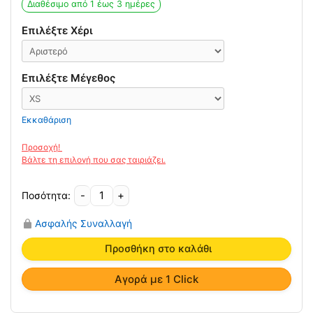
Διαθέσιμο από 1 έως 3 ημέρες
Επιλέξτε Χέρι
Επιλέξτε Μέγεθος
Εκκαθάριση
-
+
Νάρθηκας
Καρπού
Ασφαλής Συναλλαγή
Neoprene
Μήκους
Προσθήκη στο καλάθι
18cm
K/8248
Αγορά με 1 Click
Ortholand
ποσότητα