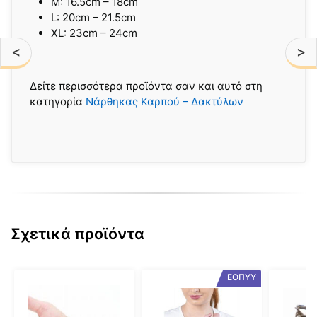
M: 16.5cm – 18cm
L: 20cm – 21.5cm
XL: 23cm – 24cm
<
>
Δείτε περισσότερα προϊόντα σαν και αυτό στη
κατηγορία
Νάρθηκας Καρπού – Δακτύλων
Σχετικά προϊόντα
Αυτό
Αυτό
Αυτό
ΕΟΠΥΥ
το
το
το
προϊόν
προϊόν
προϊόν