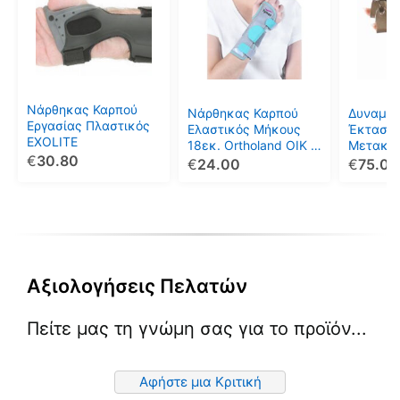
έχει
έχει
έχει
πολλαπλές
πολλαπλές
πολλαπ
παραλλαγές.
παραλλαγές.
παραλλ
Οι
Οι
Οι
επιλογές
επιλογές
επιλογέ
μπορούν
μπορούν
μπορού
Νάρθηκας Καρπού
Νάρθηκας Καρπού
Δυναμικ
να
να
να
Εργασίας Πλαστικός
Ελαστικός Μήκους
Έκταση
EXOLITE
επιλεγούν
επιλεγούν
επιλεγο
18εκ. Ortholand OIK /
Μετακα
€
30.80
8707-08
ών Αρθρ
€
24.00
€
75.00
στη
στη
στη
Έλεγχο 
σελίδα
σελίδα
σελίδα
Δακτύλω
του
του
του
10
προϊόντος
προϊόντος
προϊόντ
Αξιολογήσεις Πελατών
Πείτε μας τη γνώμη σας για το προϊόν...
Αφήστε μια Κριτική