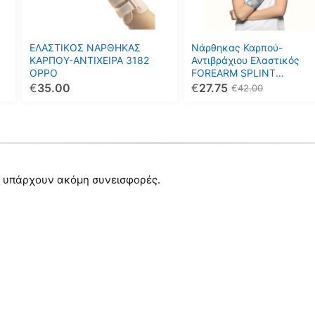
Οι
Οι
επιλογές
επιλογές
μπορούν
μπορούν
ΕΛΑΣΤΙΚΟΣ ΝΑΡΘΗΚΑΣ
Νάρθηκας Καρπού-
να
να
ΚΑΡΠΟΥ-ΑΝΤΙΧΕΙΡΑ 3182
Αντιβράχιου Ελαστικός
OPPO
FOREARM SPLINT
επιλεγούν
επιλεγούν
UNIVERSAL 25εκ.
€
35.00
€
27.75
€
42.00
στη
στη
σελίδα
σελίδα
του
του
προϊόντος
προϊόντος
 υπάρχουν ακόμη συνεισφορές.