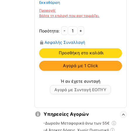
Εκκαθάριση
-
+
Νάρθηκας
Δακτύλου
Ασφαλής Συναλλαγή
SINGLE
ARMCHAIR
Προσθήκη στο καλάθι
03-
2-
Αγορά με 1 Click
098
Vita
ποσότητα
Αγορά με Συνταγή ΕΟΠΥΥ
Υπηρεσίες Αγορών
-Δωρεάν Μεταφορικά άνω των 55€
-4 Άτοκες δόσεις, Χωρίς Πιστωτική