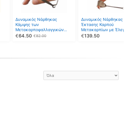
Οι
Οι
επιλογές
επιλογές
μπορούν
μπορούν
Δυναμικός Νάρθηκας
Δυναμικός Νάρθηκας
να
να
Κάμψης των
Έκτασης Καρπού
Μετακαρποφαλλαγγικών
Μετακαρπίων με Έλεγχ
επιλεγούν
επιλεγούν
Αρθρώσεων OrthoLand 2
Δαχτύλων Σύνθετος
€
64.50
€
139.50
€
82.00
στη
στη
Oppenheimer 13/A
σελίδα
σελίδα
του
του
προϊόντος
προϊόντος