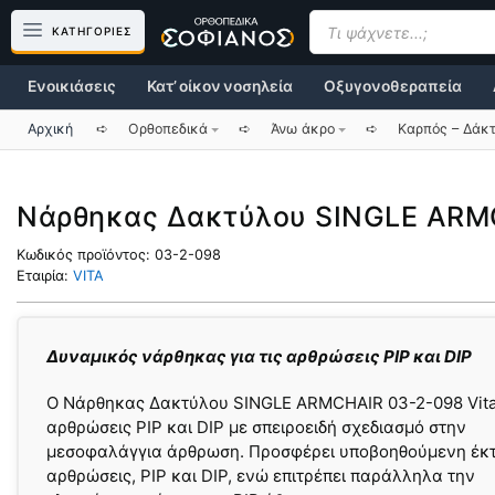
Μετάβαση
Products
search
ΚΑΤΗΓΟΡΙΕΣ
σε
περιεχόμενο
Ενοικιάσεις
Κατ’ οίκον νοσηλεία
Οξυγονοθεραπεία
Αρχική
➪
Ορθοπεδικά
➪
Άνω άκρο
➪
Καρπός – Δάκ
Νάρθηκας Δακτύλου SINGLE ARMC
Κωδικός προϊόντος:
03-2-098
Εταιρία:
VITA
Δυναμικός νάρθηκας για τις αρθρώσεις PIP και DIP
Ο Νάρθηκας Δακτύλου SINGLE ARMCHAIR 03-2-098 Vita, 
αρθρώσεις PIP και DIP με σπειροειδή σχεδιασμό στην
μεσοφαλάγγια άρθρωση. Προσφέρει υποβοηθούμενη έκτ
αρθρώσεις, PIP και DIP, ενώ επιτρέπει παράλληλα την