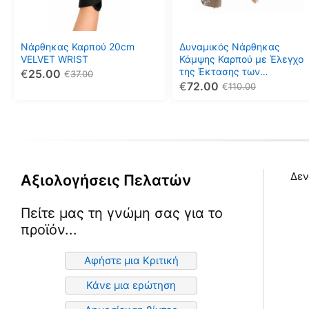
Οι
Οι
επιλογές
επιλογές
μπορούν
μπορούν
Νάρθηκας Καρπού 20cm
Δυναμικός Νάρθηκας
να
να
VELVET WRIST
Κάμψης Καρπού με Έλεγχο
της Έκτασης των
€
25.00
επιλεγούν
επιλεγούν
€
37.00
Μετακαρποφαλλαγγικών
€
72.00
€
110.00
στη
στη
Αρθρώσεων DORSAL WRIST
σελίδα
σελίδα
8A
του
του
προϊόντος
προϊόντος
Δεν
Αξιολογήσεις Πελατών
Πείτε μας τη γνώμη σας για το
προϊόν...
Αφήστε μια Κριτική
Κάνε μια ερώτηση