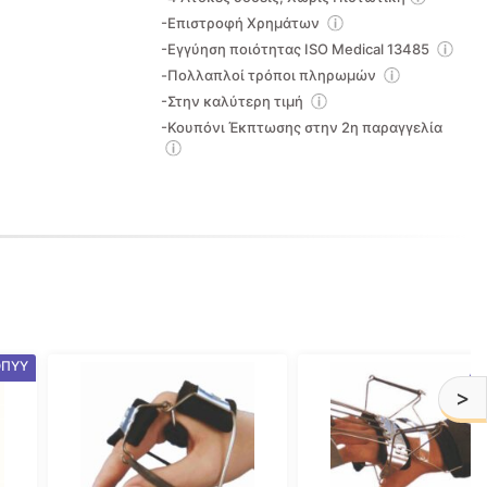
-Επιστροφή Χρημάτων
-Εγγύηση ποιότητας ISO Medical 13485
-Πολλαπλοί τρόποι πληρωμών
-Στην καλύτερη τιμή
-Κουπόνι Έκπτωσης στην 2η παραγγελία
Αυτό
Αυτό
ΟΠΥΥ
το
το
>
προϊόν
προϊόν
έχει
έχει
πολλαπλές
πολλαπλές
παραλλαγές.
παραλλαγές.