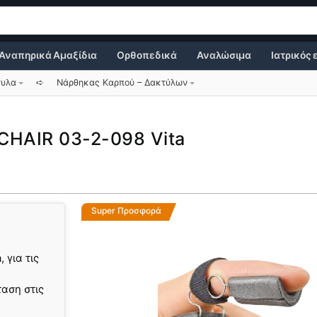
Αναπηρικά Αμαξίδια
Ορθοπεδικά
Αναλώσιμα
Ιατρικός
τυλα
➪
Νάρθηκας Καρπού – Δακτύλων
HAIR 03-2-098 Vita
Super Προσφορά
για τις
αση στις