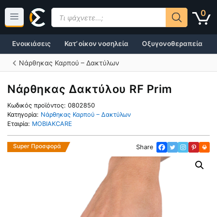
Μετάβαση
Products
0
σε
search
περιεχόμενο
Ενοικιάσεις
Κατ’ οίκον νοσηλεία
Οξυγονοθεραπεία
Νάρθηκας Καρπού – Δακτύλων
Νάρθηκας Δακτύλου RF Prim
Κωδικός προϊόντος:
0802850
Κατηγορία:
Νάρθηκας Καρπού – Δακτύλων
Εταιρία:
MOBIAKCARE
Super Προσφορά
Share