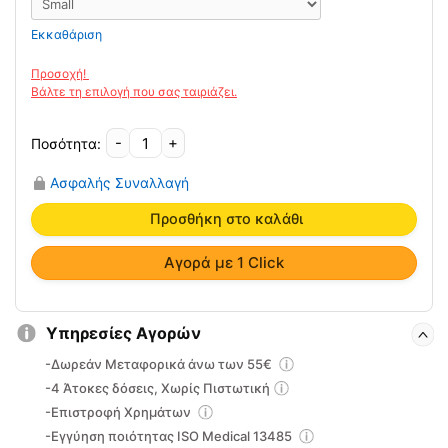
Εκκαθάριση
-
+
Νάρθηκας
Δακτύλου
Ασφαλής Συναλλαγή
RF
Prim
Προσθήκη στο καλάθι
ποσότητα
Αγορά με 1 Click
Υπηρεσίες Αγορών
-Δωρεάν Μεταφορικά άνω των 55€
-4 Άτοκες δόσεις, Χωρίς Πιστωτική
-Επιστροφή Χρημάτων
-Εγγύηση ποιότητας ISO Medical 13485