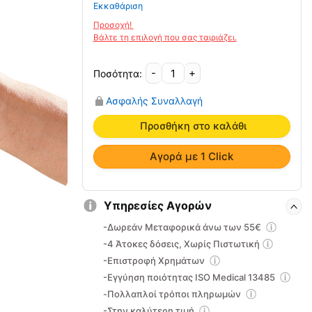
Εκκαθάριση
-
+
Νάρθηκας
Δακτύλου
Ασφαλής Συναλλαγή
4284
Oppo
Προσθήκη στο καλάθι
ποσότητα
Αγορά με 1 Click
Υπηρεσίες Αγορών
-Δωρεάν Μεταφορικά άνω των 55€
-4 Άτοκες δόσεις, Χωρίς Πιστωτική
-Επιστροφή Χρημάτων
-Εγγύηση ποιότητας ISO Medical 13485
-Πολλαπλοί τρόποι πληρωμών
-Στην καλύτερη τιμή