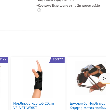
-Κουπόνι Έκπτωσης στην 2η παραγγελία
Αυτό
Αυτό
ΟΠΥΥ
ΕΟΠΥΥ
το
το
προϊόν
προϊόν
έχει
έχει
>
πολλαπλές
πολλαπλές
παραλλαγές.
παραλλαγές.
Οι
Οι
επιλογές
επιλογές
μπορούν
μπορούν
Νάρθηκας Καρπού 20cm
Δυναμικός Νάρθηκας
να
να
VELVET WRIST
Κάμψης Μετακαρπίων μ