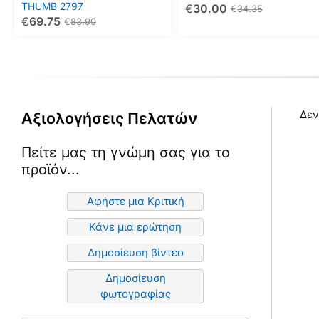
THUMB 2797
€
30.00
επιλεγούν
επιλεγούν
€
34.35
€
69.75
€
83.90
στη
στη
σελίδα
σελίδα
του
του
προϊόντος
προϊόντος
Δεν
Αξιολογήσεις Πελατών
Πείτε μας τη γνώμη σας για το
προϊόν...
Αφήστε μια Κριτική
Κάνε μια ερώτηση
Δημοσίευση βίντεο
Δημοσίευση
φωτογραφίας