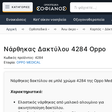
Μετάβαση
Products
search
ΚΑΤΗΓΟΡΙΕΣ
σε
περιεχόμενο
Ενοικιάσεις
Κατ’ οίκον νοσηλεία
Οξυγονοθεραπεία
Αρχική
➪
Ορθοπεδικά
➪
Άνω άκρο
➪
Καρπός – Δάκ
Νάρθηκας Δακτύλου 4284 Oppo
Κωδικός προϊόντος:
4284
Εταιρία:
OPPO MEDICAL
Νάρθηκας δακτύλου σε μπλέ χρώμα 4284 της Oppo Medi
Χαρακτηριστικά:
Ελαστικός νάρθηκας από μαλακό αλουμίνιο για
ακινητοποίηση δακτύλου.