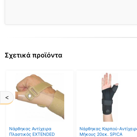
Σχετικά προϊόντα
Αυτό
Αυτό
το
το
προϊόν
προϊόν
έχει
έχει
<
πολλαπλές
πολλαπλές
παραλλαγές.
παραλλαγές.
Οι
Οι
επιλογές
επιλογές
μπορούν
μπορούν
Νάρθηκας Αντίχειρα
Νάρθηκας Καρπού-Aντίχειρ
να
να
Πλαστικός EXTENDED
Μήκους 20εκ. SPICA