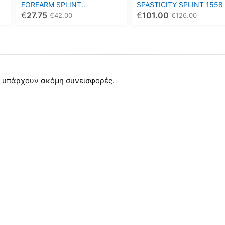
FOREARM SPLINT
SPASTICITY SPLINT 1558
επιλεγούν
επιλεγούν
UNIVERSAL 25εκ.
€
27.75
€
101.00
€
42.00
€
126.00
στη
στη
σελίδα
σελίδα
του
του
προϊόντος
προϊόντος
 υπάρχουν ακόμη συνεισφορές.