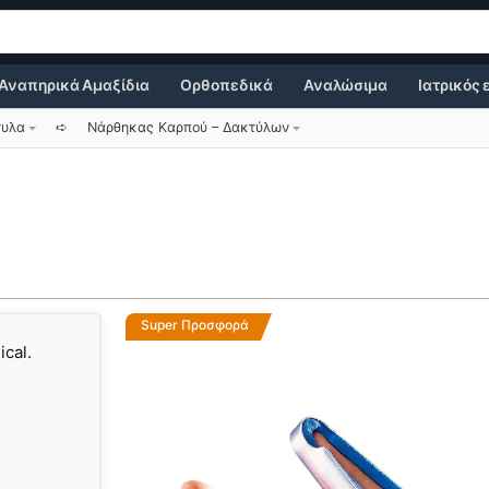
Αναπηρικά Αμαξίδια
Ορθοπεδικά
Αναλώσιμα
Ιατρικός
τυλα
➪
Νάρθηκας Καρπού – Δακτύλων
Super Προσφορά
cal.