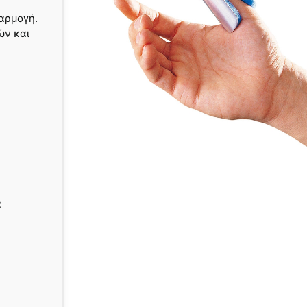
φαρμογή.
ών και
α