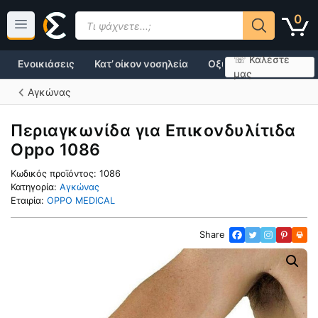
Μετάβαση
Products
0
σε
search
περιεχόμενο
☏ Καλέστε
Ενοικιάσεις
Κατ’ οίκον νοσηλεία
Οξυγονοθεραπεία
μας
Αγκώνας
Περιαγκωνίδα για Επικονδυλίτιδα
Oppo 1086
Κωδικός προϊόντος:
1086
Κατηγορία:
Αγκώνας
Εταιρία:
OPPO MEDICAL
Share