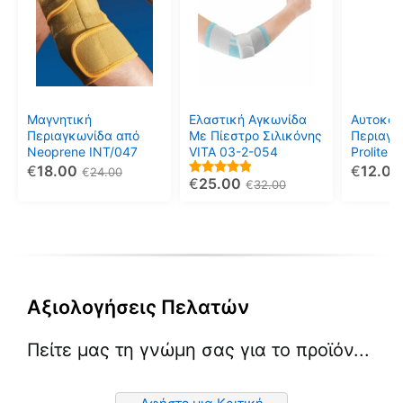
έχει
έχει
έχει
πολλαπλές
πολλαπλές
πολλαπ
παραλλαγές.
παραλλαγές.
παραλλ
Οι
Οι
Οι
επιλογές
επιλογές
επιλογέ
μπορούν
μπορούν
μπορού
Μαγνητική
Ελαστική Αγκωνίδα
Αυτοκόλ
να
να
να
Περιαγκωνίδα από
Με Πίεστρο Σιλικόνης
Περιαγκ
Νeoprene INT/047
VITA 03-2-054
Prolite 
επιλεγούν
επιλεγούν
επιλεγο
KED/021
€
18.00
€
12.00
€
24.00
στη
στη
στη
€
25.00
5.00
€
32.00
σελίδα
σελίδα
σελίδα
out of 5
του
του
του
προϊόντος
προϊόντος
προϊόντ
Αξιολογήσεις Πελατών
Πείτε μας τη γνώμη σας για το προϊόν...