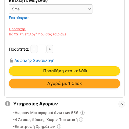
Επιλέξτε Μέγεθος
Εκκαθάριση
-
+
Ελαστική
Περιαγκωνίδα
Ασφαλής Συναλλαγή
2080
Oppo
Προσθήκη στο καλάθι
ποσότητα
Αγορά με 1 Click
Υπηρεσίες Αγορών
-Δωρεάν Μεταφορικά άνω των 55€
-4 Άτοκες δόσεις, Χωρίς Πιστωτική
-Επιστροφή Χρημάτων