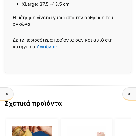
XLarge: 37.5 -43.5 cm
Η μέτρηση γίνεται γύρω από την άρθρωση του
αγκώνα.
Δείτε περισσότερα προϊόντα σαν και αυτό στη
κατηγορία
Αγκώνας
<
>
Σχετικά προϊόντα
Αυτό
Αυτό
Αυτό
το
το
το
προϊόν
προϊόν
προϊόν