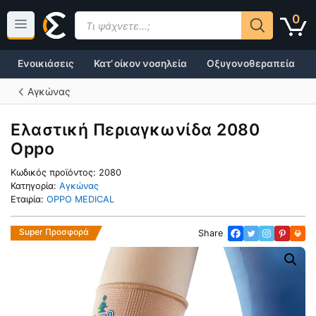
Μετάβαση
Products
0
σε
search
περιεχόμενο
Ενοικιάσεις
Κατ’ οίκον νοσηλεία
Οξυγονοθεραπεία
Αγκώνας
Ελαστική Περιαγκωνίδα 2080
Oppo
Κωδικός προϊόντος:
2080
Κατηγορία:
Αγκώνας
Εταιρία:
OPPO MEDICAL
Super Προσφορά
Share