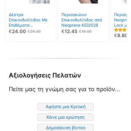
Οι
Οι
Οι
επιλογές
επιλογές
επιλογέ
μπορούν
μπορούν
μπορού
Δέστρα
Περιαγκώνιο
Περιαγκ
να
να
να
Επικονδυλίτιδος Με
Επικονδυλίτιδος από
Neopren
Επιθέματα
Neoprene KED/028
Lock με 
επιλεγούν
επιλεγούν
επιλεγο
Σιλικόνης/Gel 03-2-
ΜΒ.2303
€
24.00
€
12.45
€
29.30
€
16.00
στη
στη
στη
€
8.80
022
Elbow)
5.00
σελίδα
σελίδα
σελίδα
out of 5
του
του
του
προϊόντος
προϊόντος
προϊόντ
Αξιολογήσεις Πελατών
Πείτε μας τη γνώμη σας για το προϊόν...
Αφήστε μια Κριτική
Κάνε μια ερώτηση
Δημοσίευση βίντεο