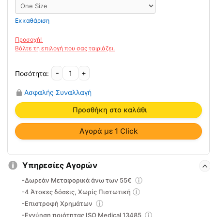
Εκκαθάριση
-
+
Ελαστική
Περιαγκωνίδα
Ασφαλής Συναλλαγή
Με
Σιλικόνη
Προσθήκη στο καλάθι
AC-
1083
Αγορά με 1 Click
ποσότητα
Υπηρεσίες Αγορών
-Δωρεάν Μεταφορικά άνω των 55€
-4 Άτοκες δόσεις, Χωρίς Πιστωτική
-Επιστροφή Χρημάτων
-Εγγύηση ποιότητας ISO Medical 13485