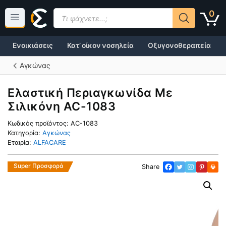
Μετάβαση
Products
0
σε
search
περιεχόμενο
Ενοικιάσεις
Κατ’ οίκον νοσηλεία
Οξυγονοθεραπεία
Αγκώνας
Ελαστική Περιαγκωνίδα Με
Σιλικόνη AC-1083
Κωδικός προϊόντος:
AC-1083
Κατηγορία:
Αγκώνας
Εταιρία:
ALFACARE
Super Προσφορά
Share