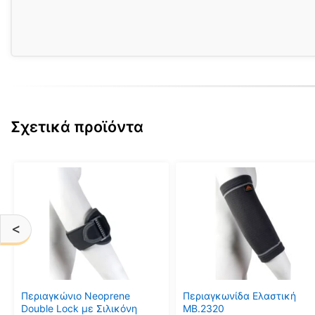
Σχετικά προϊόντα
Αυτό
Αυτό
το
το
προϊόν
προϊόν
έχει
έχει
<
πολλαπλές
πολλαπλές
παραλλαγές.
παραλλαγές.
Οι
Οι
επιλογές
επιλογές
μπορούν
μπορούν
Περιαγκώνιο Neoprene
Περιαγκωνίδα Ελαστική
να
να
Double Lock με Σιλικόνη
MB.2320