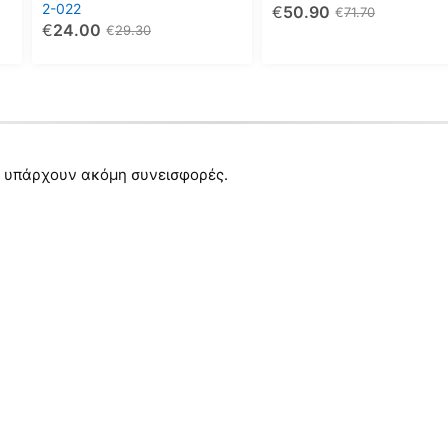
2-022
€
50.90
επιλεγούν
επιλεγούν
€
71.70
€
24.00
€
29.30
στη
στη
σελίδα
σελίδα
του
του
προϊόντος
προϊόντος
 υπάρχουν ακόμη συνεισφορές.