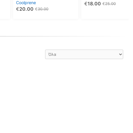
Coolprene
€
18.00
επιλεγούν
επιλεγούν
€
25.00
€
20.00
€
30.00
στη
στη
σελίδα
σελίδα
του
του
προϊόντος
προϊόντος