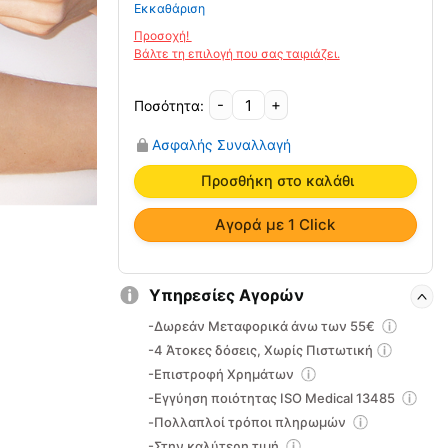
Εκκαθάριση
-
+
Δέστρα
Επικονδυλίτιδας
Ασφαλής Συναλλαγή
NEOPRENE
03-
Προσθήκη στο καλάθι
2-
123
Αγορά με 1 Click
Vita
ποσότητα
Υπηρεσίες Αγορών
-Δωρεάν Μεταφορικά άνω των 55€
-4 Άτοκες δόσεις, Χωρίς Πιστωτική
-Επιστροφή Χρημάτων
-Εγγύηση ποιότητας ISO Medical 13485
-Πολλαπλοί τρόποι πληρωμών
-Στην καλύτερη τιμή