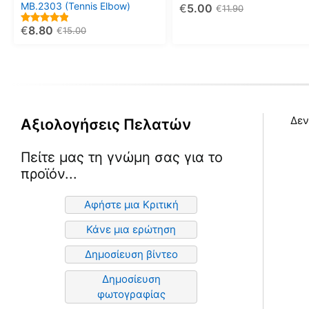
ΜΒ.2303 (Tennis Elbow)
€
5.00
επιλεγούν
επιλεγούν
€
11.90
στη
στη
€
8.80
5.00
€
15.00
σελίδα
σελίδα
out of 5
του
του
προϊόντος
προϊόντος
Δεν
Αξιολογήσεις Πελατών
Πείτε μας τη γνώμη σας για το
προϊόν...
Αφήστε μια Κριτική
Κάνε μια ερώτηση
Δημοσίευση βίντεο
Δημοσίευση
φωτογραφίας