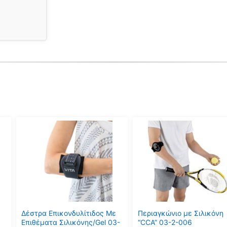
Αυτό
Αυτό
το
το
προϊόν
προϊόν
έχει
έχει
πολλαπλές
πολλαπλές
παραλλαγές.
παραλλαγές.
Οι
Οι
επιλογές
επιλογές
μπορούν
μπορούν
Δέστρα Επικονδυλίτιδος Με
Περιαγκώνιο με Σιλικόνη
να
να
Επιθέματα Σιλικόνης/Gel 03-
“CCA” 03-2-006