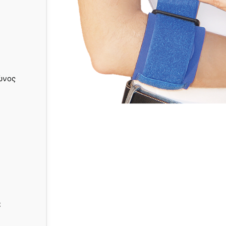
ώνος
α