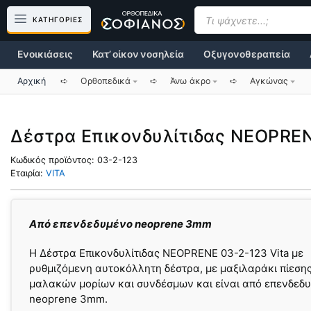
Μετάβαση
Products
search
ΚΑΤΗΓΟΡΙΕΣ
σε
περιεχόμενο
Ενοικιάσεις
Κατ’ οίκον νοσηλεία
Οξυγονοθεραπεία
Αρχική
➪
Ορθοπεδικά
➪
Άνω άκρο
➪
Αγκώνας
Δέστρα Επικονδυλίτιδας NEOPREN
Κωδικός προϊόντος:
03-2-123
Εταιρία:
VITA
Από επενδεδυμένο neoprene 3mm
Η Δέστρα Επικονδυλίτιδας NEOPRENE 03-2-123 Vita με
ρυθμιζόμενη αυτοκόλλητη δέστρα, με μαξιλαράκι πίεση
μαλακών μορίων και συνδέσμων και είναι από επενδεδ
neoprene 3mm.