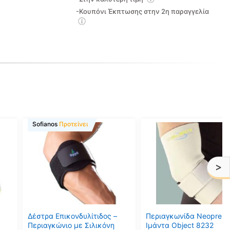
-Κουπόνι Έκπτωσης στην 2η παραγγελία
Αυτό
Αυτό
Sofianos
Προτείνει
το
το
προϊόν
προϊόν
έχει
έχει
>
πολλαπλές
πολλαπλές
παραλλαγές.
παραλλαγές.
Οι
Οι
επιλογές
επιλογές
μπορούν
μπορούν
Δέστρα Επικονδυλίτιδος –
Περιαγκωνίδα Neopren
να
να
Περιαγκώνιο με Σιλικόνη
Ιμάντα Object 8232