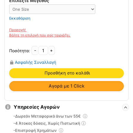
Επιλέξτε Μέγεθος
Εκκαθάριση
-
+
Απλό
Περιαγκώνιο
Ασφαλής Συναλλαγή
Neoprene
FT/004
Προσθήκη στο καλάθι
Ortholand
ποσότητα
Αγορά με 1 Click
Υπηρεσίες Αγορών
-Δωρεάν Μεταφορικά άνω των 55€
-4 Άτοκες δόσεις, Χωρίς Πιστωτική
-Επιστροφή Χρημάτων