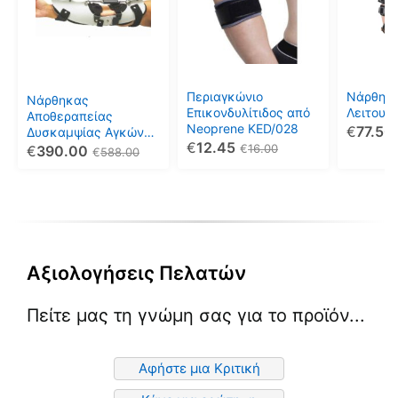
πολλαπλές
πολλαπλές
πολλαπ
παραλλαγές.
παραλλαγές.
παραλλ
Οι
Οι
Οι
επιλογές
επιλογές
επιλογέ
μπορούν
μπορούν
μπορού
Περιαγκώνιο
Νάρθηκ
Νάρθηκας
να
να
να
Επικονδυλίτιδος από
Λειτουρ
Αποθεραπείας
Neoprene KED/028
€
77.50
επιλεγούν
επιλεγούν
επιλεγο
Δυσκαμψίας Αγκώνος
€
12.45
PROGRESS PLUS
€
16.00
€
390.00
στη
στη
στη
€
588.00
σελίδα
σελίδα
σελίδα
του
του
του
προϊόντος
προϊόντος
προϊόντ
Αξιολογήσεις Πελατών
Πείτε μας τη γνώμη σας για το προϊόν...
Αφήστε μια Κριτική