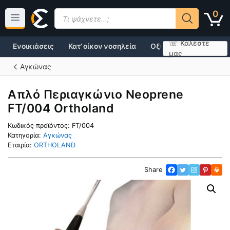
Μετάβαση
Products
0
σε
search
περιεχόμενο
☏ Καλέστε
Ενοικιάσεις
Κατ’ οίκον νοσηλεία
Οξυγονοθεραπεία
μας
Αγκώνας
Απλό Περιαγκώνιο Neoprene
FT/004 Ortholand
Κωδικός προϊόντος:
FT/004
Κατηγορία:
Αγκώνας
Εταιρία:
ORTHOLAND
Share