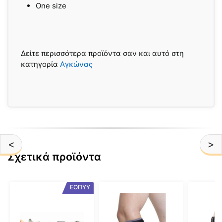
One size
Δείτε περισσότερα προϊόντα σαν και αυτό στη
κατηγορία
Αγκώνας
<
>
Σχετικά προϊόντα
Αυτό
Αυτό
Αυτό
ΕΟΠΥΥ
το
το
το
προϊόν
προϊόν
προϊόν
έχει
έχει
έχει