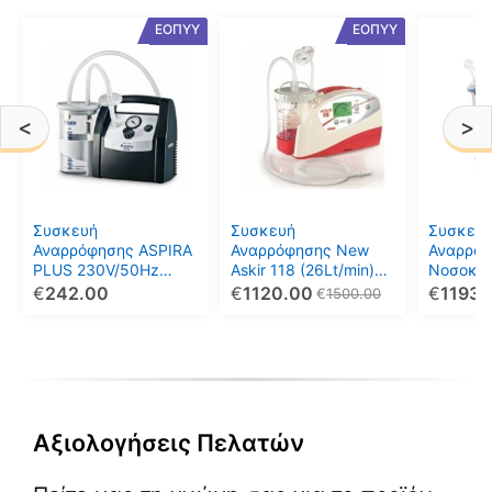
ΕΟΠΥΥ
ΕΟΠΥΥ
<
>
Συσκευή
Συσκευή
Συσκευ
Αναρρόφησης ASPIRA
Αναρρόφησης New
Αναρρό
PLUS 230V/50Hz
Askir 118 (26Lt/min)
Νοσοκο
(20.0 LT/MIN)
(Ρεύματος-
080822
€
242.00
€
1120.00
€
1193.
€
1500.00
Μπαταρίας) 0808085
Αξιολογήσεις Πελατών