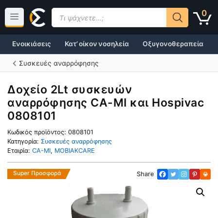
Μετάβαση
Products
0
σε
search
περιεχόμενο
Ενοικιάσεις
Κατ’ οίκον νοσηλεία
Οξυγονοθεραπεία
Συσκευές αναρρόφησης
Δοχείο 2Lt συσκευών
αναρρόφησης CA-MI και Hospivac
0808101
Κωδικός προϊόντος:
0808101
Κατηγορία:
Συσκευές αναρρόφησης
Εταιρία:
CA-MI
,
MOBIAKCARE
Super Προσφορά
Share