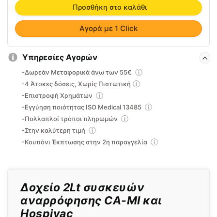
αναρρόφησης
Προσθήκη στο καλάθι
CA-
MI
Αγορά με 1 Click
και
Hospivac
Υπηρεσίες Αγορών
0808101
ποσότητα
-Δωρεάν Μεταφορικά άνω των 55€
-4 Άτοκες δόσεις, Χωρίς Πιστωτική
-Επιστροφή Χρημάτων
-Εγγύηση ποιότητας ISO Medical 13485
-Πολλαπλοί τρόποι πληρωμών
-Στην καλύτερη τιμή
-Κουπόνι Έκπτωσης στην 2η παραγγελία
Δοχείο 2Lt συσκευών
αναρρόφησης CA-MI και
Hospivac