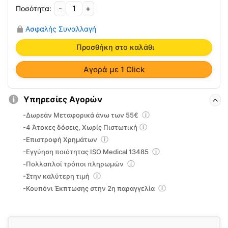
-
+
Δοχείο
Αναρρόφησης
Ασφαλής Συναλλαγή
7E-
G
Προσθήκη στο καλάθι
13-
2-
Αγορά με 1 Click
028
ποσότητα
Υπηρεσίες Αγορών
-Δωρεάν Μεταφορικά άνω των 55€
-4 Άτοκες δόσεις, Χωρίς Πιστωτική
-Επιστροφή Χρημάτων
-Εγγύηση ποιότητας ISO Medical 13485
-Πολλαπλοί τρόποι πληρωμών
-Στην καλύτερη τιμή
-Κουπόνι Έκπτωσης στην 2η παραγγελία