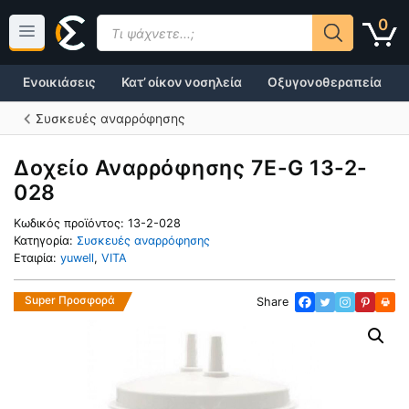
Μετάβαση
Products
0
σε
search
περιεχόμενο
Ενοικιάσεις
Κατ’ οίκον νοσηλεία
Οξυγονοθεραπεία
Συσκευές αναρρόφησης
Δοχείο Αναρρόφησης 7E-G 13-2-
028
Κωδικός προϊόντος:
13-2-028
Κατηγορία:
Συσκευές αναρρόφησης
Εταιρία:
yuwell
,
VITA
Super Προσφορά
Share