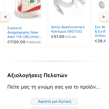
<
>
Διπλό Αναπνευστικό
Σετ Φίλ
Συσκευή
Κύκλωμα 0807332
& Συνδε
Αναρρόφησης New
Χ14mm) 
€
51.00
Askir 118 (26Lt/min)
€
72.00
080441
€
28.49
(Ρεύματος-
€
1120.00
€
1500.00
Μπαταρίας) 0808085
Αξιολογήσεις Πελατών
Πείτε μας τη γνώμη σας για το προϊόν...
Αφήστε μια Κριτική