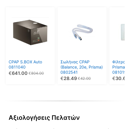
CPAP S.BOX Auto
Σωλήνας CPAP
Φίλτρο λ
0811040
(Balance, 20e, Prisma)
PrismaVe
0802541
0810198
€
641.00
€
804.00
τεμαχίω
€
28.49
€
30.69
€
42.00
Αξιολογήσεις Πελατών