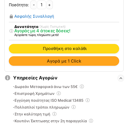
-
+
Τροφοδοτικό
Ρεύματος
Ασφαλής Συναλλαγή
Prisma
Smart
Δυνατότητα
(Χωρίς Πιστωτική)
Αγοράς με 4 άτοκες δόσεις!
0807708
Αγοράστε τώρα, πληρώστε μετά!
ποσότητα
Προσθήκη στο καλάθι
Αγορά με 1 Click
Υπηρεσίες Αγορών
-Δωρεάν Μεταφορικά άνω των 55€
-Επιστροφή Χρημάτων
-Εγγύηση ποιότητας ISO Medical 13485
-Πολλαπλοί τρόποι πληρωμών
-Στην καλύτερη τιμή
-Κουπόνι Έκπτωσης στην 2η παραγγελία