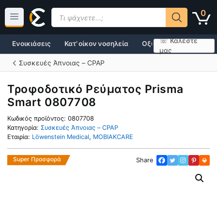
Μετάβαση
Products
0
σε
search
περιεχόμενο
☏ Καλέστε
Ενοικιάσεις
Κατ’ οίκον νοσηλεία
Οξυγονοθεραπεία
μας
Συσκευές Άπνοιας – CPAP
Τροφοδοτικό Ρεύματος Prisma
Smart 0807708
Κωδικός προϊόντος:
0807708
Κατηγορία:
Συσκευές Άπνοιας – CPAP
Εταιρία:
Löwenstein Medical
,
MOBIAKCARE
Super Προσφορά
Share