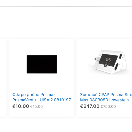
Φίλτρο μαύρο Prisma-
Συσκευή CPAP Prisma Sma
PrismaVent / LUISA 2 0810197
Max 0803080 Lowestein
€
10.00
€
647.00
€
15.00
€
750.00