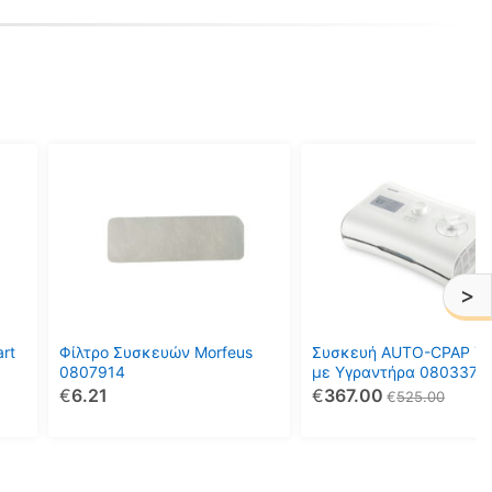
>
rt
Φίλτρο Συσκευών Morfeus
Συσκευή AUTO-CPAP Y
0807914
με Υγραντήρα 0803370
€
6.21
€
367.00
€
525.00