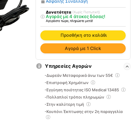
Ασφαλής Συναλλαγή
Για
YH-
Δυνατότητα
(Χωρίς Πιστωτική)
Αγοράς με 4 άτοκες δόσεις!
550
Αγοράστε τώρα, πληρώστε μετά!
0803372
Yuwell
Προσθήκη στο καλάθι
ποσότητα
Αγορά με 1 Click
Υπηρεσίες Αγορών
-Δωρεάν Μεταφορικά άνω των 55€
-Επιστροφή Χρημάτων
-Εγγύηση ποιότητας ISO Medical 13485
-Πολλαπλοί τρόποι πληρωμών
-Στην καλύτερη τιμή
-Κουπόνι Έκπτωσης στην 2η παραγγελία