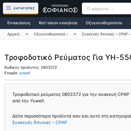
Μετάβαση
Products
search
ΚΑΤΗΓΟΡΙΕΣ
σε
περιεχόμενο
Ενοικιάσεις
Κατ’ οίκον νοσηλεία
Οξυγονοθεραπεία
Αρχική
➪
Οξυγονοθεραπεία
➪
Συσκευές Άπνοιας – CPAP
Τροφοδοτικό Ρεύματος Για YH-55
Κωδικός προϊόντος:
0803372
Εταιρία:
yuwell
Τροφοδοτικό ρεύματος 0803372 για την συσκευή CPAP
από την Yuwell.
Δείτε περισσότερα προϊόντα σαν και αυτό στη κατηγορί
Συσκευές Άπνοιας – CPAP