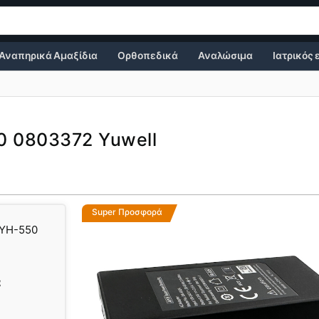
Αναπηρικά Αμαξίδια
Ορθοπεδικά
Αναλώσιμα
Ιατρικός
0 0803372 Yuwell
Super Προσφορά
 YH-550
α