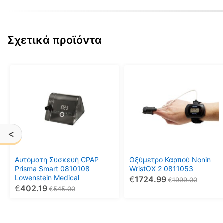
Σχετικά προϊόντα
<
Αυτόματη Συσκευή CPAP
Οξύμετρο Καρπού Nonin
Prisma Smart 0810108
WristOX 2 0811053
Lowenstein Medical
€
1724.99
€
1999.00
€
402.19
€
545.00