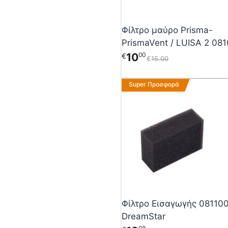
Φίλτρο μαύρο Prisma-
PrismaVent /
10
00
€
€
15
00
Super Προσφορά
Φίλτρο Εισαγωγής 08110
DreamStar