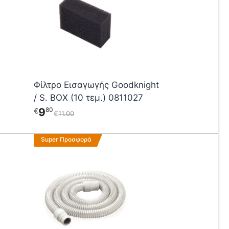
Φίλτρο Εισαγωγής Goodknight
/ S. BOX (10 τεμ.) 0811027
9
80
€
€
11
00
Super Προσφορά