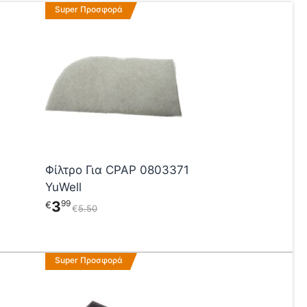
Super Προσφορά
Φίλτρο Για CPAP 0803371
YuWell
3
99
€
€
5
50
Super Προσφορά