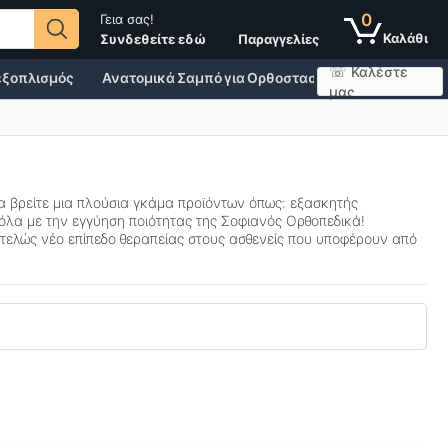
0
Γεια σας!
Παραγγελίες
Συνδεθείτε εδώ
☏ Καλέστε
 εξοπλισμός
Ανατομικά Σαμπό για Ορθοστασία
Άθληση, Υγεί
μας
α βρείτε μια πλούσια γκάμα προϊόντων όπως: εξασκητής
όλα με την εγγύηση ποιότητας της Σοφιανός Ορθοπεδικά!
ελώς νέο επίπεδο θεραπείας στους ασθενείς που υποφέρουν από