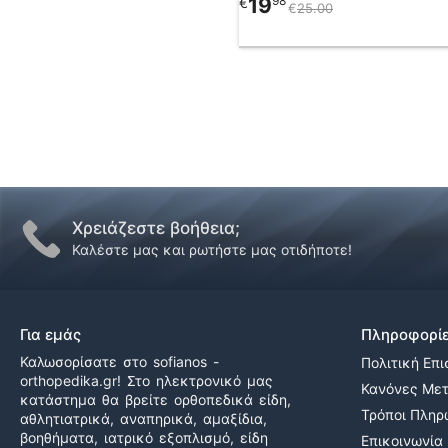
19
98
€
€
25
00
Χρειάζεστε βοήθεια;
Καλέστε μας και ρωτήστε μας οτιδήποτε!
Για εμάς
Πληροφορί
Καλωσορίσατε στο sofianos -
Πολιτική Επ
orthopedika.gr! Στο ηλεκτρονικό μας
Κανόνες Με
κατάστημα θα βρείτε ορθοπεδικά είδη,
Τρόποι Πλη
αθλητιατρικά, αναπηρικά, αμαξίδια,
βοηθήματα, ιατρικό εξοπλισμό, είδη
Επικοινωνία