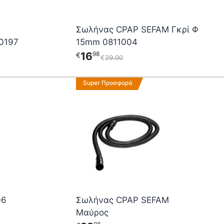
Σωλήνας CPAP SEFAM Γκρί Φ
 LUISA 2 0810197
15mm 0811004
16
98
€
€
29
00
Αυτό
Super Προσφορά
το
προϊόν
έχει
πολλαπλές
παραλλαγές.
Οι
επιλογές
μπορούν
να
επιλεγούν
06
Σωλήνας CPAP SEFAM
στη
Μαύρος
σελίδα