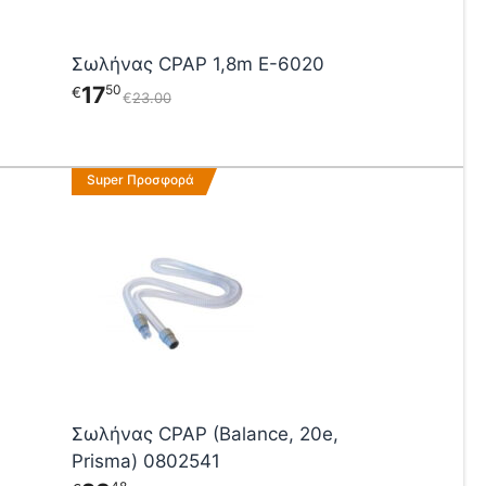
Σωλήνας CPAP 1,8m E-6020
17
50
€
€
23
00
Super Προσφορά
Σωλήνας CPAP (Balance, 20e,
Prisma) 0802541