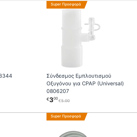
Super Προσφορά
03344
Σύνδεσμος Εμπλουτισμού
Οξυγόνου για CPAP (Universal)
0806207
3
00
€
€
5
00
Super Προσφορά