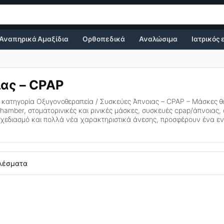
Αναπηρικά Αμαξίδια
Ορθοπεδικά
Αναλώσιμα
Ιατρικός
ας – CPAP
 κατηγορία
Οξυγονοθεραπεία / Συσκεύες Άπνοιας – CPAP – Μάσκες
θ
mber, στοματορινικές και ρινικές μάσκες, συσκευές cpap/άπνοιας, 
χεδιασμό και πολλά νέα χαρακτηριστικά άνεσης, προσφέρουν ένα εντ
ελέσματα