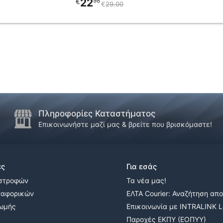
του
22
98
€
€
29
00
προϊόντος
Πληροφορίες Καταστήματος
Επικοινωνήστε μαζί μας & βρείτε που βρισκόμαστε!
ες
Για εσάς
ιστροφών
Τα νέα μας!
ταφορικών
ΕΛΤΑ Courier: Αναζήτηση απ
ρωμής
Επικοινωνία με INTRALINK Lo
Παροχές ΕΚΠΥ (ΕΟΠΥΥ)