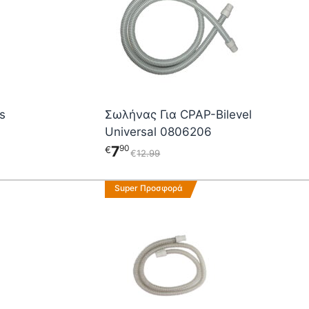
s
Σωλήνας Για CPAP-Bilevel
Universal 0806206
7
90
€
€
12
99
Super Προσφορά