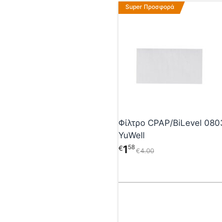
Super Προσφορά
Φίλτρο CPAP/BiLevel 08
YuWell
1
58
€
€
4
00