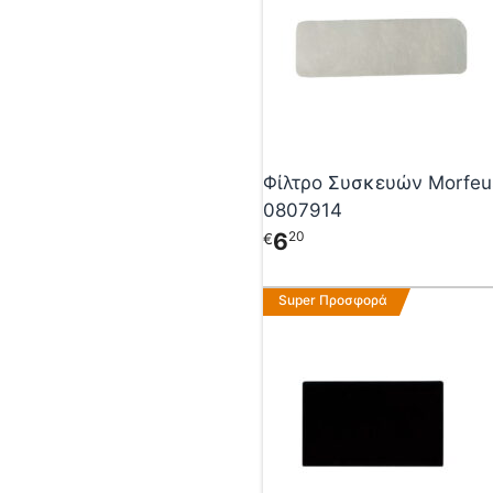
Φίλτρο Συσκευών Morfeu
0807914
6
20
€
Super Προσφορά