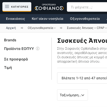
Μετάβαση
Products
search
ΚΑΤΗΓΟΡΙΕΣ
σε
περιεχόμενο
Ενοικιάσεις
Κατ’ οίκον νοσηλεία
Οξυγονοθεραπεία
Αρχική
➪
Οξυγονοθεραπεία
➪
Συσκευές Άπνοιας – CPAP
Συσκευές Άπνοι
Brands
Προϊόντα ΕΟΠΥΥ
Στην Σοφιανός Ορθοπεδικά στην
αναπνοής, αεροθάλαμους aerocha
Οι
συσκευές άπνυας
με κομψό σ
Σε προσφορά
αποφρακτική άπνοια ύπνου.
Τιμή
Βλέπετε 1–12 από 47 αποτ