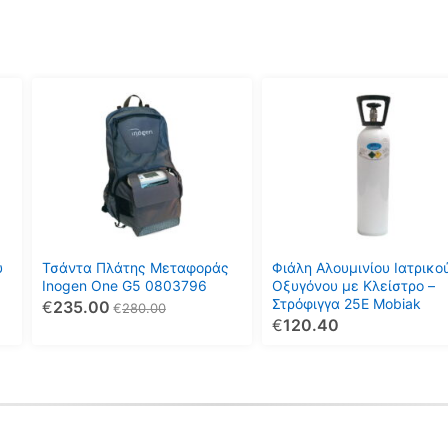
Αυτό
το
προϊόν
έχει
πολλαπλές
παραλλαγές.
Οι
επιλογές
μπορούν
ύ
Τσάντα Πλάτης Μεταφοράς
Φιάλη Αλουμινίου Ιατρικο
να
Inogen One G5 0803796
Οξυγόνου με Κλείστρο –
Στρόφιγγα 25E Mobiak
€
235.00
επιλεγούν
€
280.00
€
120.40
στη
σελίδα
του
προϊόντος