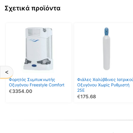
Σχετικά προϊόντα
Αυτό
Αυτό
το
το
προϊόν
προϊόν
έχει
έχει
πολλαπλές
πολλαπλές
παραλλαγές.
παραλλαγές.
Οι
Οι
<
επιλογές
επιλογές
μπορούν
μπορούν
Φορητός Συμπυκνωτής
Φιάλες Χαλύβδινες Ιατρικο
να
να
Οξυγόνου Freestyle Comfort
Οξυγόνου Χωρίς Ρυθμιστή
25Ε
€
3354.00
επιλεγούν
επιλεγούν
€
175.68
στη
στη
σελίδα
σελίδα
του
του
προϊόντος
προϊόντος