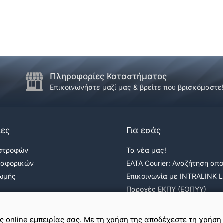
Πληροφορίες Καταστήματος
Επικοινωνήστε μαζί μας & βρείτε που βρισκόμαστε
ίες
Για εσάς
ιστροφών
Τα νέα μας!
ταφορικών
ΕΛΤΑ Courier: Αναζήτηση απ
ρωμής
Επικοινωνία με INTRALINK Lo
Παροχές ΕΚΠΥ (ΕΟΠΥΥ)
ε
σε εμάς
ης online εμπειρίας σας. Με τη χρήση της αποδέχεστε τη χρήση