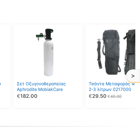
Αυτό
το
προϊόν
έχει
πολλαπλές
παραλλαγές.
Οι
>
επιλογές
μπορούν
ύ
Σετ Οξυγονοθεραπείας
Τσάντα Μεταφοράς Φια
να
Aphrodite MobiakCare
2-3 λίτρων 0217000
€
182.00
€
29.50
επιλεγούν
€
40.00
στη
σελίδα
του
προϊόντος