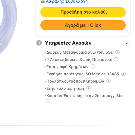
Ασφαλής Συναλλαγή
Οξυγονοθεραπείας
Curved
Προσθήκη στο καλάθι
0803111
ποσότητα
Αγορά με 1 Click
Υπηρεσίες Αγορών
-Δωρεάν Μεταφορικά άνω των 55€
-4 Άτοκες δόσεις, Χωρίς Πιστωτική
-Επιστροφή Χρημάτων
-Εγγύηση ποιότητας ISO Medical 13485
-Πολλαπλοί τρόποι πληρωμών
-Στην καλύτερη τιμή
-Κουπόνι Έκπτωσης στην 2η παραγγελία