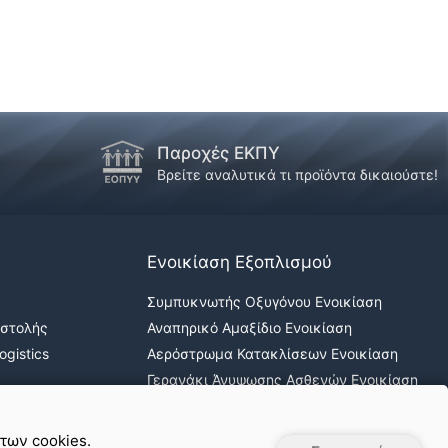
Παροχές ΕΚΠΥ
!
Βρείτε αναλυτικά τι προϊόντα δικαιούστε!
Ενοικίαση Εξοπλισμού
Συμπυκνωτής Οξυγόνου Ενοικίαση
οστολής
Αναπηρικό Αμαξίδιο Ενοικίαση
gistics
Αερόστρωμα Κατακλίσεων Ενοικίαση
Γερανάκι Άνυψωσης Ασθενών Ενοικίαση
Νοσοκομειακά κρεβάτια ενοικίαση
 των cookies.