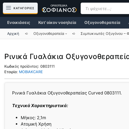
Μετάβαση
Products
search
ΚΑΤΗΓΟΡΙΕΣ
σε
περιεχόμενο
Ενοικιάσεις
Κατ’ οίκον νοσηλεία
Οξυγονοθεραπεία
Αρχική
➪
Οξυγονοθεραπεία
➪
Συμπυκνωτές Οξυγόνου – Φ
Ρινικά Γυαλάκια Οξυγονοθεραπεί
Κωδικός προϊόντος:
0803111
Εταιρία:
MOBIAKCARE
Ρινικά Γυαλάκια Οξυγονοθεραπείας Curved 0803111.
Τεχνικά Χαρακτηριστικά:
Μήκος: 2,1m
Ατομική Χρήση