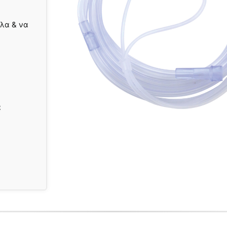
ολα & να
α