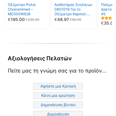
Οξύμετρο Ρολόι
Αισθητήρας Ενηλίκων
Παλμικό
Choicemmed –
0801019 Για το
Δακτύλο
MD300W628
Οξύμετρο Καρπού-
45
Ρολόι
€
195.00
€
48.97
€
235.00
€
60.00
€
35.00
4.00
out of 5
Αξιολογήσεις Πελατών
Πείτε μας τη γνώμη σας για το προϊόν...
Αφήστε μια Κριτική
Κάνε μια ερώτηση
Δημοσίευση βίντεο
Δημοσίευση