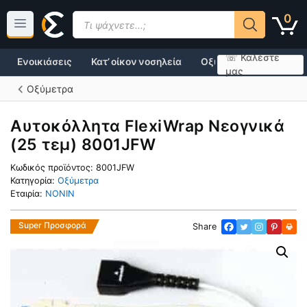
Μετάβαση
Products
0
σε
search
περιεχόμενο
☏ Καλέστε
Ενοικιάσεις
Κατ’ οίκον νοσηλεία
Οξυγονοθεραπεία
μας
Οξύμετρα
Αυτοκόλλητα FlexiWrap Νεογνικά
(25 τεμ) 8001JFW
Κωδικός προϊόντος:
8001JFW
Κατηγορία:
Οξύμετρα
Εταιρία:
NONIN
Super Προσφορά
Share