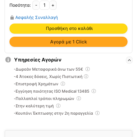
-
+
Αυτοκόλλητα
FlexiWrap
Ασφαλής Συναλλαγή
Νεογνικά
(25
Προσθήκη στο καλάθι
τεμ)
8001JFW
Αγορά με 1 Click
ποσότητα
Υπηρεσίες Αγορών
-Δωρεάν Μεταφορικά άνω των 55€
-4 Άτοκες δόσεις, Χωρίς Πιστωτική
-Επιστροφή Χρημάτων
-Εγγύηση ποιότητας ISO Medical 13485
-Πολλαπλοί τρόποι πληρωμών
-Στην καλύτερη τιμή
-Κουπόνι Έκπτωσης στην 2η παραγγελία