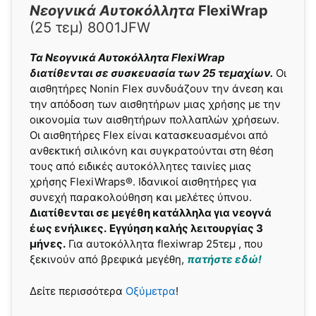
Νεογνικά Αυτοκόλλητα
FlexiWrap
(25 τεμ) 8001JFW
Τα Νεογνικά Αυτοκόλλητα FlexiWrap
διατίθενται σε συσκευασία των 25 τεμαχίων.
Οι
αισθητήρες Nonin Flex συνδυάζουν την άνεση και
την απόδοση των αισθητήρων μιας χρήσης με την
οικονομία των αισθητήρων πολλαπλών χρήσεων.
Οι αισθητήρες Flex είναι κατασκευασμένοι από
ανθεκτική σιλικόνη και συγκρατούνται στη θέση
τους από ειδικές αυτοκόλλητες ταινίες μιας
χρήσης FlexiWraps®. Iδανικοί αισθητήρες για
συνεχή παρακολούθηση και μελέτες ύπνου.
Διατίθενται σε μεγέθη κατάλληλα για νεογνά
έως ενήλικες.
Εγγύηση καλής λειτουργίας 3
μήνες.
Για αυτοκόλλητα flexiwrap 25τεμ , που
ξεκινούν από βρεφικά μεγέθη,
πατήστε εδώ!
Δείτε περισσότερα
Οξύμετρα
!