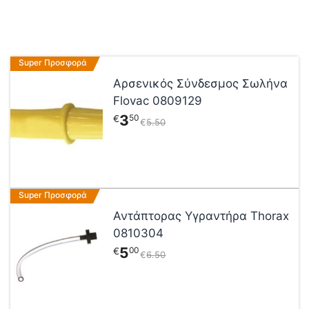
Super Προσφορά
Αρσενικός Σύνδεσμος Σωλήνα
Flovac 0809129
3
50
€
€
5
50
Super Προσφορά
Αντάπτορας Υγραντήρα Thorax
0810304
5
00
€
€
6
50