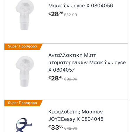
στη
Μασκών Joyce Χ 0804056
σελίδα
28
28
€
€
32
00
του
προϊόντος
Super Προσφορά
Ανταλλακτική Μύτη
στοματορινικών Μασκών Joyce
Χ 0804057
28
48
€
€
32
00
Super Προσφορά
Κεφαλοδέτης Mασκών
JOYCEeasy X 0804048
33
00
€
€
42
00