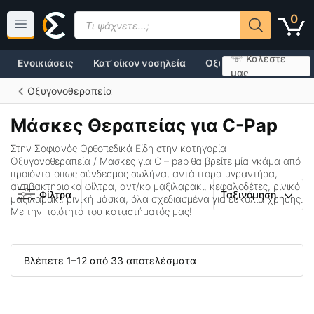
Μετάβαση
Products
0
σε
search
περιεχόμενο
☏ Καλέστε
Ενοικιάσεις
Κατ’ οίκον νοσηλεία
Οξυγονοθεραπεία
μας
Οξυγονοθεραπεία
Μάσκες Θεραπείας για C-Pap
Στην Σοφιανός Ορθοπεδικά Είδη στην κατηγορία
Οξυγονοθεραπεία
/ Μάσκες για C – pap
θα βρείτε μία γκάμα από
προιόντα όπως σύνδεσμος σωλήνα, αντάπτορα υγραντήρα,
αντιβακτηριακά φίλτρα, αντ/κο μαξιλαράκι, κεφαλοδέτες, ρινικό
Φίλτρα
μαξιλαράκι, ρινική μάσκα, όλα σχεδιασμένα για ευκολία χρήσης.
Με την ποιότητα του καταστήματός μας!
Βλέπετε 1–12 από 33 αποτελέσματα