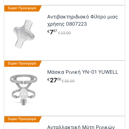
Super Προσφορά
Αντιβακτηριδιακό Φίλτρο μιας
χρήσης 0807223
7
87
€
€
23
00
Αυτό
Super Προσφορά
το
Μάσκα Ρινική YN-01 YUWELL
προϊόν
27
00
€
€
30
00
έχει
πολλαπλές
παραλλαγές.
Οι
επιλογές
μπορούν
Super Προσφορά
να
επιλεγούν
Ανταλλακτική Μύτη Ρινικών