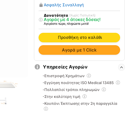
Τροχήλατο
Ασφαλής Συναλλαγή
με
Ανάκλιση
Δυνατότητα
(Χωρίς Πιστωτική)
Αγοράς με 4 άτοκες δόσεις!
0809243
Αγοράστε τώρα, πληρώστε μετά!
ποσότητα
Προσθήκη στο καλάθι
Αγορά με 1 Click
Υπηρεσίες Αγορών
-Επιστροφή Χρημάτων
-Εγγύηση ποιότητας ISO Medical 13485
-Πολλαπλοί τρόποι πληρωμών
-Στην καλύτερη τιμή
-Κουπόνι Έκπτωσης στην 2η παραγγελία