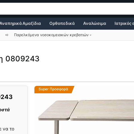
Αναπηρικά Αμαξίδια
Ορθοπεδικά
Αναλώσιμα
Ιατρικός
➪
Παρελκόμενα νοσοκομειακών κρεβατιών
ση 0809243
Super Προσφορά
243
ροστά
ε να το