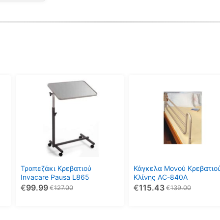
Τραπεζάκι Κρεβατιού
Κάγκελα Μονού Κρεβατιο
Invacare Pausa L865
Κλίνης AC-840Α
€
99.99
€
115.43
€
127.00
€
139.00