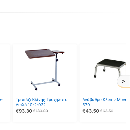
>
ύ-
Τραπέζι Κλίνης Τροχήλατο
Ανάβαθρο Κλίνης Μονό 
Διπλό 10-2-022
570
€
93.30
€
43.50
€
180.00
€
63.50