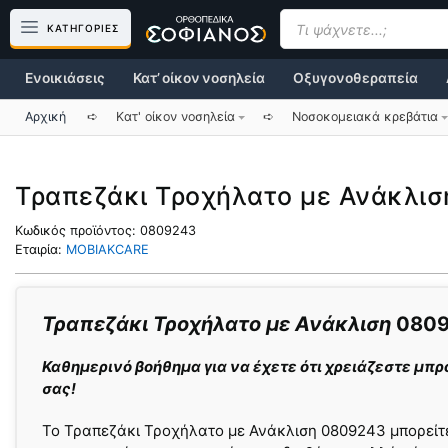
Μετάβαση
Products
search
ΚΑΤΗΓΟΡΙΕΣ
σε
περιεχόμενο
Ενοικιάσεις
Κατ’ οίκον νοσηλεία
Οξυγονοθεραπεία
Αρχική
➪
Κατ' οίκον νοσηλεία
➪
Νοσοκομειακά κρεβάτια
Τραπεζάκι Τροχήλατο με Ανάκλι
Κωδικός προϊόντος:
0809243
Εταιρία:
MOBIAKCARE
Τραπεζάκι Τροχήλατο με Ανάκλιση
0809
Καθημερινό βοήθημα για να έχετε ότι χρειάζεστε μπ
σας!
Το Τραπεζάκι Τροχήλατο με Ανάκλιση 0809243 μπορείτ