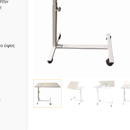
στην
!
νο ύψος
α