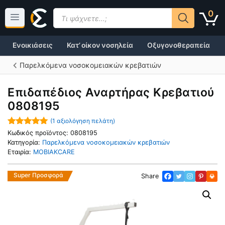
Μετάβαση
Products
0
σε
search
περιεχόμενο
Ενοικιάσεις
Κατ’ οίκον νοσηλεία
Οξυγονοθεραπεία
Παρελκόμενα νοσοκομειακών κρεβατιών
Επιδαπέδιος Αναρτήρας Κρεβατιού
0808195
(
1
αξιολόγηση πελάτη)
5.00
out of
Κωδικός προϊόντος:
0808195
5
Κατηγορία:
Παρελκόμενα νοσοκομειακών κρεβατιών
Εταιρία:
MOBIAKCARE
Super Προσφορά
Share