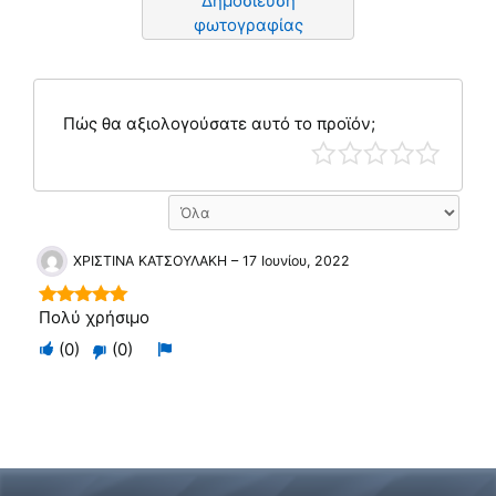
Δημοσίευση
φωτογραφίας
Πώς θα αξιολογούσατε αυτό το προϊόν;
ΧΡΙΣΤΙΝΑ ΚΑΤΣΟΥΛΑΚΗ
–
17 Ιουνίου, 2022
Πολύ χρήσιμο
5
out of 5
Ψηφίστε
Flag
(
0
)
(
0
)
Ψηφίστε
θετικά
για
αρνητικά
αν
αφαίρεση
εάν
αυτό
αυτό
ήταν
δεν