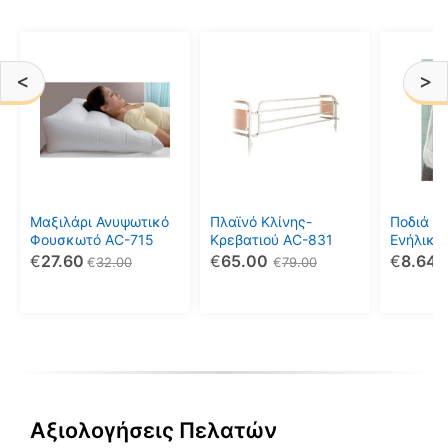
Αυτό
το
<
>
προϊόν
έχει
πολλαπλές
παραλλαγές.
Οι
επιλογές
μπορούν
Μαξιλάρι Ανυψωτικό
Πλαϊνό Κλίνης-
Ποδιά Φ
να
Φουσκωτό AC-715
Κρεβατιού AC-831
Ενήλικε
€
27.60
€
65.00
€
8.64
επιλεγούν
€
32.00
€
79.00
στη
σελίδα
του
προϊόντος
Αξιολογήσεις Πελατών