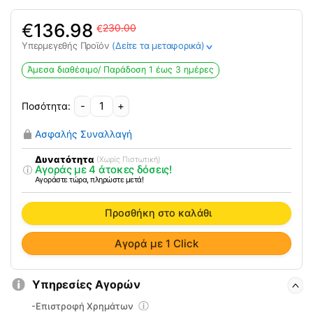
Original
Η
€
136.98
230.00
€
price
τρέχουσα
Υπερμεγεθής Προϊόν
(Δείτε τα μεταφορικά)
>
was:
τιμή
230.00€.
είναι:
Άμεσα διαθέσιμο/ Παράδoση 1 έως 3 ημέρες
136.98€.
-
+
Επιδαπέδιος
Αναρτήρας
Ασφαλής Συναλλαγή
Κρεβατιού
0808195
Δυνατότητα
(Χωρίς Πιστωτική)
Αγοράς με 4 άτοκες δόσεις!
ποσότητα
Αγοράστε τώρα, πληρώστε μετά!
Προσθήκη στο καλάθι
Αγορά με 1 Click
Υπηρεσίες Αγορών
-Επιστροφή Χρημάτων