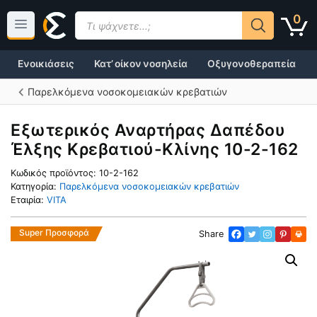
Μετάβαση
Products
0
σε
search
περιεχόμενο
Ενοικιάσεις
Κατ’ οίκον νοσηλεία
Οξυγονοθεραπεία
Παρελκόμενα νοσοκομειακών κρεβατιών
Εξωτερικός Αναρτήρας Δαπέδου
Έλξης Κρεβατιού-Κλίνης 10-2-162
Κωδικός προϊόντος:
10-2-162
Κατηγορία:
Παρελκόμενα νοσοκομειακών κρεβατιών
Εταιρία:
VITA
Super Προσφορά
Share