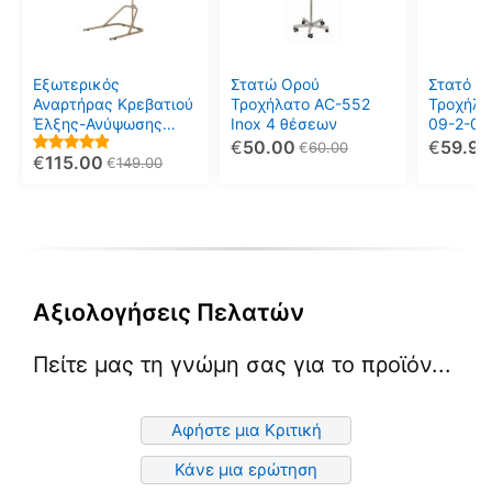
Εξωτερικός
Στατώ Ορού
Στατό Ο
Αναρτήρας Κρεβατιού
Τροχήλατο AC-552
Τροχήλα
Έλξης-Ανύψωσης
Inox 4 θέσεων
09-2-08
Ασθενών AC-851ΑΒ
€
50.00
€
59.99
€
60.00
€
115.00
5.00
€
149.00
out of 5
Αξιολογήσεις Πελατών
Πείτε μας τη γνώμη σας για το προϊόν...
Αφήστε μια Κριτική
Κάνε μια ερώτηση