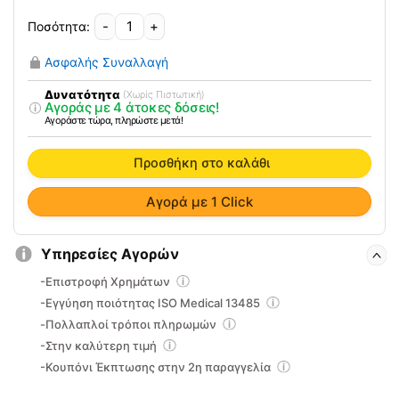
-
+
Εξωτερικός
Αναρτήρας
Ασφαλής Συναλλαγή
Δαπέδου
Έλξης
Δυνατότητα
(Χωρίς Πιστωτική)
Αγοράς με 4 άτοκες δόσεις!
Κρεβατιού-
Αγοράστε τώρα, πληρώστε μετά!
Κλίνης
10-
Προσθήκη στο καλάθι
2-
162
Αγορά με 1 Click
ποσότητα
Υπηρεσίες Αγορών
-Επιστροφή Χρημάτων
-Εγγύηση ποιότητας ISO Medical 13485
-Πολλαπλοί τρόποι πληρωμών
-Στην καλύτερη τιμή
-Κουπόνι Έκπτωσης στην 2η παραγγελία