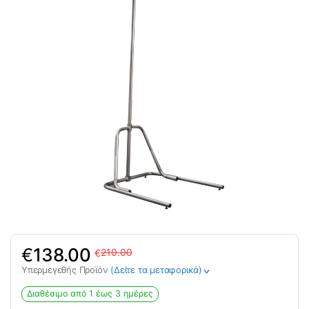
Original
Η
€
138.00
210.00
€
price
τρέχουσα
Υπερμεγεθής Προϊόν
(Δείτε τα μεταφορικά)
>
was:
τιμή
210.00€.
είναι:
Διαθέσιμο από 1 έως 3 ημέρες
138.00€.