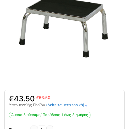
Original
Η
€
43.50
63.50
€
price
τρέχουσα
Υπερμεγεθής Προϊόν
(Δείτε τα μεταφορικά)
>
was:
τιμή
63.50€.
είναι:
Άμεσα διαθέσιμο/ Παράδoση 1 έως 3 ημέρες
43.50€.