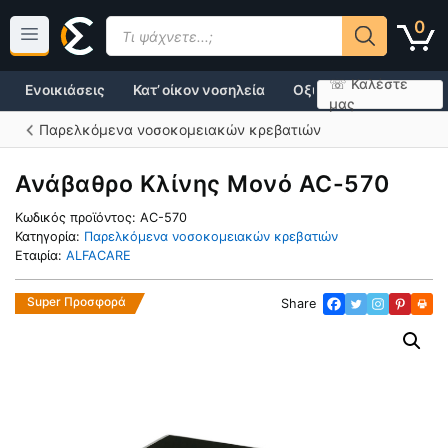
Μετάβαση
Products
0
σε
search
περιεχόμενο
☏ Καλέστε
Ενοικιάσεις
Κατ’ οίκον νοσηλεία
Οξυγονοθεραπεία
μας
Παρελκόμενα νοσοκομειακών κρεβατιών
Ανάβαθρο Κλίνης Μονό AC-570
Κωδικός προϊόντος:
AC-570
Κατηγορία:
Παρελκόμενα νοσοκομειακών κρεβατιών
Εταιρία:
ALFACARE
Super Προσφορά
Share