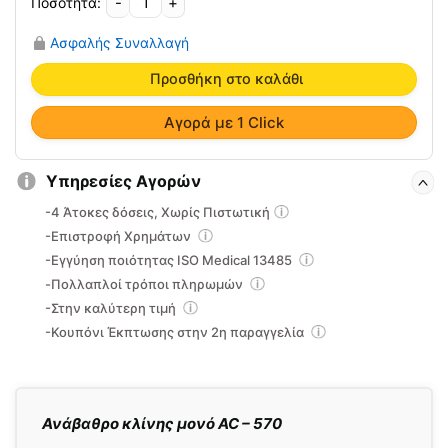
-
+
Ανάβαθρο
Κλίνης
Ασφαλής Συναλλαγή
Μονό
AC-
Προσθήκη στο καλάθι
570
ποσότητα
Αγορά με 1 Click
Υπηρεσίες Αγορών
-4 Άτοκες δόσεις, Χωρίς Πιστωτική
-Επιστροφή Χρημάτων
-Εγγύηση ποιότητας ISO Medical 13485
-Πολλαπλοί τρόποι πληρωμών
-Στην καλύτερη τιμή
-Κουπόνι Έκπτωσης στην 2η παραγγελία
Ανάβαθρο κλίνης μονό AC – 570