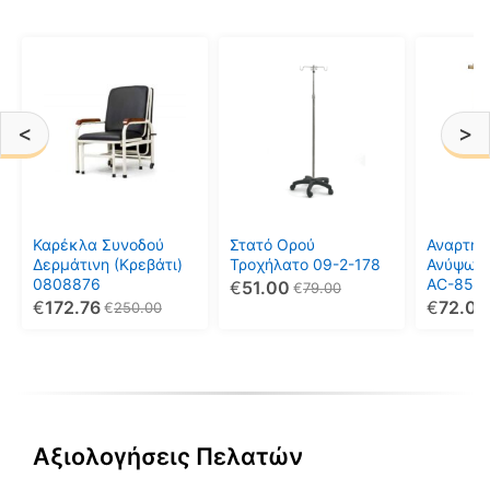
<
>
Καρέκλα Συνοδού
Στατό Ορού
Αναρτήρ
Δερμάτινη (Κρεβάτι)
Τροχήλατο 09-2-178
Ανύψωσ
0808876
AC-851
€
51.00
€
79.00
€
172.76
€
72.00
€
250.00
Αξιολογήσεις Πελατών