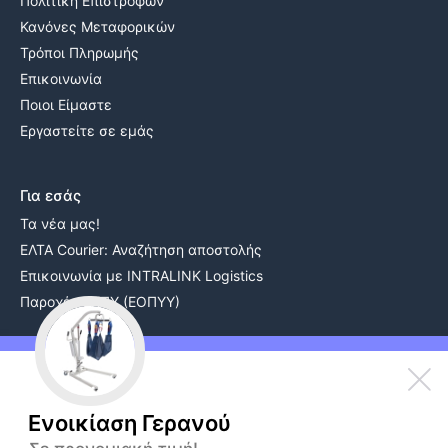
Πολιτική Επιστροφών
Κανόνες Μεταφορικών
Τρόποι Πληρωμής
Επικοινωνία
Ποιοι Είμαστε
Εργαστείτε σε εμάς
Για εσάς
Τα νέα μας!
ΕΛΤΑ Courier: Αναζήτηση αποστολής
Επικοινωνία με INTRALINK Logistics
Παροχές ΕΚΠΥ (ΕΟΠΥΥ)
Ενοικίαση Εξοπλισμού
Συμπυκνωτής Οξυγόνου Ενοικίαση
Ενοικίαση Γερανού
Αναπηρικό Αμαξίδιο Ενοικίαση
Αερόστρωμα Κατακλίσεων Ενοικίαση