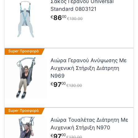
Σάκος Γερανού Universal
Standard 0803121
86
00
€
€
130
00
Super Προσφορά
Αιώρα Γερανού Ανύψωσης Με
Αυχενική Στήριξη Διάτρητη
N969
97
00
€
€
130
00
Super Προσφορά
Αιώρα Τουαλέτας Διάτρητη Με
Αυχενική Στήριξη N970
97
00
€
€
130
00