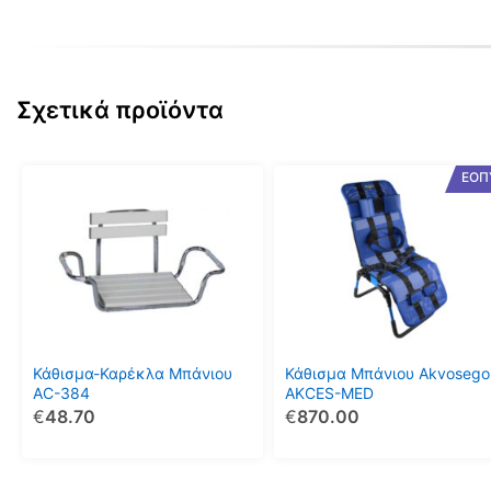
1800€.
είναι:
1300€.
Σχετικά προϊόντα
Αυτό
ΕΟΠ
το
προϊόν
έχει
πολλαπλές
παραλλαγές.
Οι
επιλογές
μπορούν
Κάθισμα-Καρέκλα Μπάνιου
Κάθισμα Μπάνιου Akvosego
να
AC-384
AKCES-MED
€
48.70
€
870.00
επιλεγούν
στη
σελίδα
του