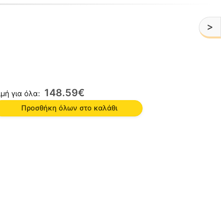
>
148
59
€
ιμή για όλα:
Προσθήκη όλων στο καλάθι