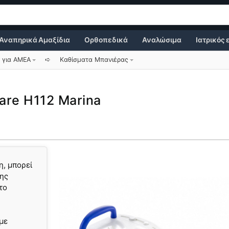
Αναπηρικά Αμαξίδια
Ορθοπεδικά
Αναλώσιμα
Ιατρικός
 για ΑΜΕΑ
➪
Καθίσματα Μπανιέρας
are H112 Marina
η, μπορεί
νης
το
 με