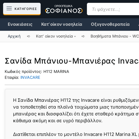
Μετάβαση
Products
search
ΚΑΤΗΓΟΡΙΕΣ
σε
περιεχόμενο
Ενοικιάσεις
Κατ’ οίκον νοσηλεία
Οξυγονοθεραπεία
Αρχική
➪
Κατ' οίκον νοσηλεία
➪
Βοηθήματα Mπάνιου - WC
Σανίδα Μπάνιου-Μπανιέρας Invac
Κωδικός προϊόντος:
H112 MARINA
Εταιρία:
INVACARE
Η Σανίδα Μπανιέρας Η112 της Invacare είναι ρυθμιζόμεν
να τοποθετηθεί στα πλαϊνά τοιχώματα μιας τυποποιημέ
μπανιέρας και διασφαλίζει ότι έχετε σταθερό κράτημα σ
κάθισμα ακόμη και σε υγρό περιβάλλον.
Διατίθεται επιπλέον το μοντέλο Invacare H112 Marina XL