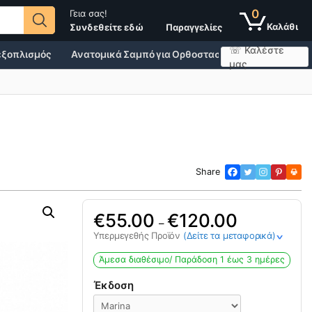
0
Γεια σας!
Παραγγελίες
Συνδεθείτε εδώ
☏ Καλέστε
 εξοπλισμός
Ανατομικά Σαμπό για Ορθοστασία
Άθληση, Υγεί
μας
Share
55.00
120.00
–
Υπερμεγεθής Προϊόν
(Δείτε τα μεταφορικά)
>
Άμεσα διαθέσιμο/ Παράδoση 1 έως 3 ημέρες
Έκδοση