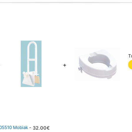
Τ
+
+
805510 Mobiak
-
32
00
€