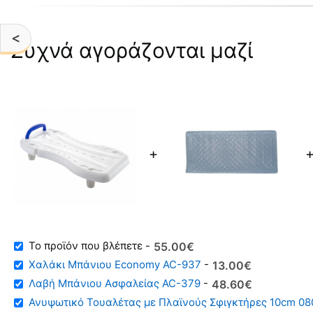
<
Συχνά αγοράζονται μαζί
+
-
55
00
€
Original
Η
Χαλάκι Μπάνιου Economy AC-937
-
13
00
€
price
τρέχουσα
Λαβή Μπάνιου Ασφαλείας AC-379
-
48
60
€
was:
τιμή
Ανυψωτικό Τουαλέτας με Πλαϊνούς Σφιγκτήρες 10cm 0