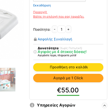
Εκκαθάριση
-
+
Σανίδα
Μπάνιου-
Ασφαλής Συναλλαγή
Μπανιέρας
Invacare
Δυνατότητα
(Χωρίς Πιστωτική)
Αγοράς με 4 άτοκες δόσεις!
H112
Αγοράστε τώρα, πληρώστε μετά!
Marina
ποσότητα
Προσθήκη στο καλάθι
Αγορά με 1 Click
55.00
Υπηρεσίες Αγορών