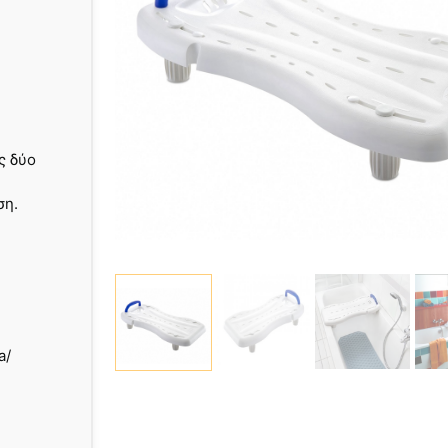
ς δύο
ση.
a/