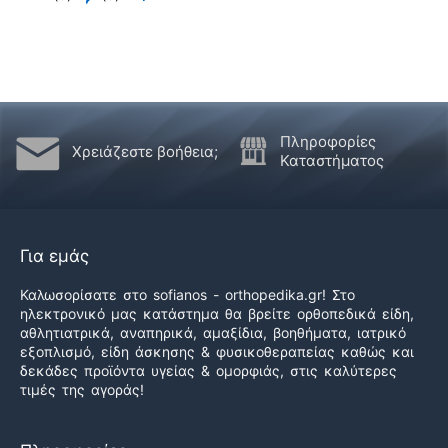
5
θετικά
για
αρνητικά
αν
αφαίρεση
εάν
αυτό
αυτό
ήταν
δεν
χρήσιμο
ήταν
Πληροφορίες
Χρειάζεστε βοήθεια;
χρήσιμο
Καταστήματος
Για εμάς
Καλωσορίσατε στο sofianos - orthopedika.gr! Στο
ηλεκτρονικό μας κατάστημα θα βρείτε ορθοπεδικά είδη,
αθλητιατρικά, αναπηρικά, αμαξίδια, βοηθήματα, ιατρικό
εξοπλισμό, είδη άσκησης & φυσικοθεραπείας καθώς και
δεκάδες προϊόντα υγείας & ομορφιάς, στις καλύτερες
τιμές της αγοράς!