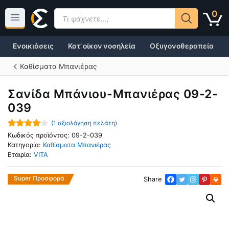
Μετάβαση
Products
0
σε
search
περιεχόμενο
Ενοικιάσεις
Κατ’ οίκον νοσηλεία
Οξυγονοθεραπεία
Καθίσματα Μπανιέρας
Σανίδα Mπάνιου-Μπανιέρας 09-2-
039
(
1
αξιολόγηση πελάτη)
4.00
out
Κωδικός προϊόντος:
09-2-039
of 5
Κατηγορία:
Καθίσματα Μπανιέρας
Εταιρία:
VITA
Super Προσφορά
Share