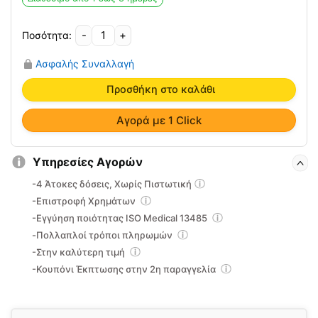
44.00€.
-
+
Σανίδα
Mπάνιου-
Ασφαλής Συναλλαγή
Μπανιέρας
09-
Προσθήκη στο καλάθι
2-
039
Αγορά με 1 Click
ποσότητα
Υπηρεσίες Αγορών
-4 Άτοκες δόσεις, Χωρίς Πιστωτική
-Επιστροφή Χρημάτων
-Εγγύηση ποιότητας ISO Medical 13485
-Πολλαπλοί τρόποι πληρωμών
-Στην καλύτερη τιμή
-Κουπόνι Έκπτωσης στην 2η παραγγελία