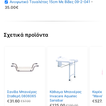
13.00€.
Ανυψωτικό Tουαλέτας 15cm Mε Bίδες 09-2-041
-
Original
Η
35.00
€
price
τρέχουσα
was:
τιμή
49.00€.
είναι:
35.00€.
Σχετικά προϊόντα
Αυτό
το
προϊόν
έχει
πολλαπ
παραλλ
Οι
επιλογέ
μπορού
Σανίδα Μπανιέρας
Κάθισμα Μπανιέρας
Καρέκλα
να
Σταθερή 0806065
Invacare Aquatec
“Wave” 
Sansibar
€
31.60
€
527.0
επιλεγο
€
57.00
€
125.00
€
130.00