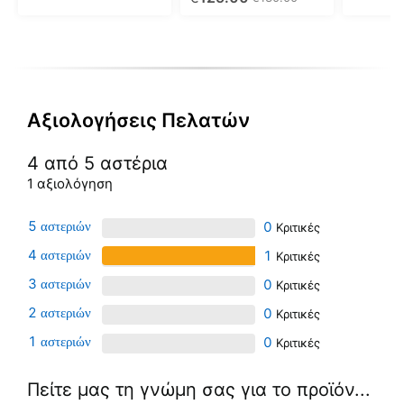
στη
σελίδα
του
προϊόντ
Αξιολογήσεις Πελατών
4 από 5 αστέρια
1 αξιολόγηση
5
0
4
1
3
0
2
0
1
0
Πείτε μας τη γνώμη σας για το προϊόν...