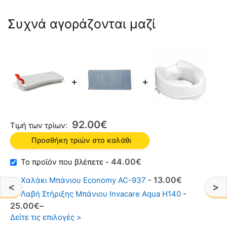
Συχνά αγοράζονται μαζί
+
+
92.00
€
Τιμή των τρίων:
Προσθήκη τριών στο καλάθι
Original
Η
44.00
€
-
price
τρέχουσα
Original
Η
13.00
€
Χαλάκι Μπάνιου Economy AC-937
-
was:
τιμή
<
>
price
τρέχουσα
Λαβή Στήριξης Μπάνιου Invacare Aqua H140
-
65.00€.
είναι:
was:
τιμή
25.00
€
–
44.00€.
18.00€.
είναι:
Δείτε τις επιλογές >