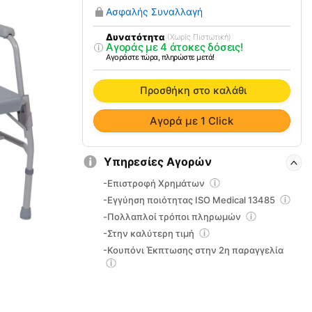
Τουαλέτας
Ασφαλής Συναλλαγή
Βαρέως
Τύπου
Δυνατότητα
(Χωρίς Πιστωτική)
Αγοράς με 4 άτοκες δόσεις!
MobiakCare
Αγοράστε τώρα, πληρώστε μετά!
0808524
ποσότητα
Προσθήκη στο καλάθι
Αγορά με 1 Click
Υπηρεσίες Αγορών
-Επιστροφή Χρημάτων
-Εγγύηση ποιότητας ISO Medical 13485
-Πολλαπλοί τρόποι πληρωμών
-Στην καλύτερη τιμή
-Κουπόνι Έκπτωσης στην 2η παραγγελία