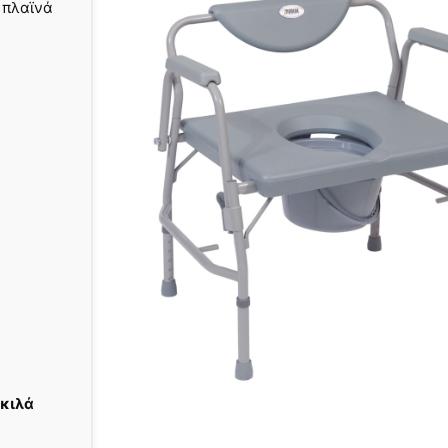
 πλαϊνά
 κιλά