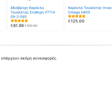
Αδιάβροχη Καρέκλα
Καρέκλα Τουαλέτας Invac
Τουαλέτας Σταθερή VT114
Omega H450
09-2-095
€
125.00
5.00
out of 5
€
81.99
5.00
€
100.00
out of 5
 υπάρχουν ακόμη συνεισφορές.