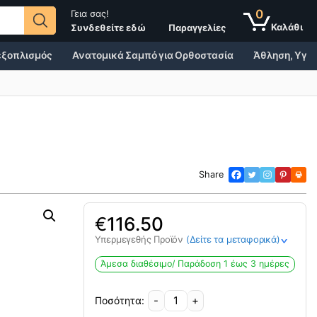
0
Γεια σας!
Παραγγελίες
Συνδεθείτε εδώ
 εξοπλισμός
Ανατομικά Σαμπό για Ορθοστασία
Άθληση, Υγεί
Share
€
116.50
Υπερμεγεθής Προϊόν
(Δείτε τα μεταφορικά)
>
Άμεσα διαθέσιμο/ Παράδoση 1 έως 3 ημέρες
-
+
Κάθισμα