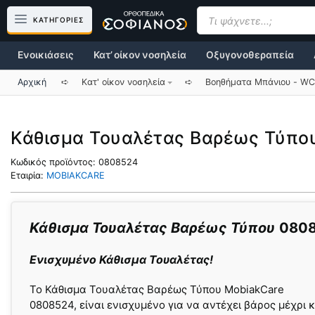
Μετάβαση
Products
search
ΚΑΤΗΓΟΡΙΕΣ
σε
περιεχόμενο
Ενοικιάσεις
Κατ’ οίκον νοσηλεία
Οξυγονοθεραπεία
Αρχική
➪
Κατ' οίκον νοσηλεία
➪
Βοηθήματα Mπάνιου - WC
Κάθισμα Τουαλέτας Βαρέως Τύπο
Κωδικός προϊόντος:
0808524
Εταιρία:
MOBIAKCARE
Κάθισμα Τουαλέτας Βαρέως Τύπου
080
Ενισχυμένο Κάθισμα Τουαλέτας!
Το Κάθισμα Τουαλέτας Βαρέως Τύπου MobiakCare
0808524, είναι ενισχυμένο για να αντέχει βάρος μέχρι κ