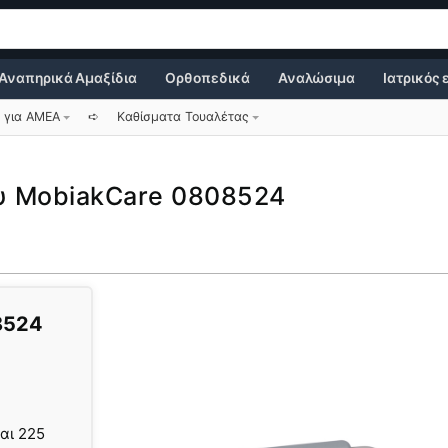
Αναπηρικά Αμαξίδια
Ορθοπεδικά
Αναλώσιμα
Ιατρικός
 για ΑΜΕΑ
➪
Καθίσματα Τουαλέτας
υ MobiakCare 0808524
8524
αι 225