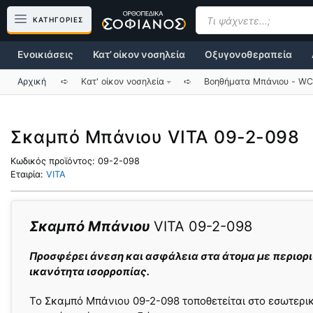
Μετάβαση
Products
search
ΚΑΤΗΓΟΡΙΕΣ
σε
περιεχόμενο
Ενοικιάσεις
Κατ’ οίκον νοσηλεία
Οξυγονοθεραπεία
Αρχική
➪
Κατ' οίκον νοσηλεία
➪
Βοηθήματα Mπάνιου - WC
Σκαμπό Μπάνιου VITA 09-2-098
Κωδικός προϊόντος:
09-2-098
Εταιρία:
VITA
Σκαμπό Μπάνιου
VITA 09-2-098
Προσφέρει άνεση και ασφάλεια στα άτομα με περιορ
ικανότητα ισορροπίας.
Το Σκαμπό Μπάνιου 09-2-098 τοποθετείται στο εσωτερικ