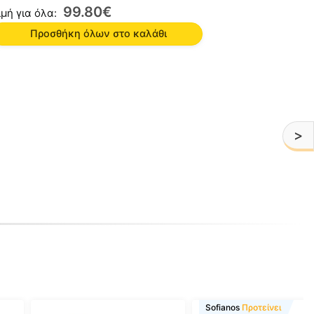
99.80
€
ιμή για όλα:
Προσθήκη όλων στο καλάθι
>
Sofianos
Προτείνει