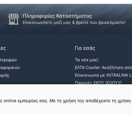
Πληροφορίες Καταστήματος
Επικοινωνήστε μαζί μας & βρείτε που βρισκόμαστε!
ίες
Για εσάς
ιστροφών
Τα νέα μας!
ταφορικών
ΕΛΤΑ Courier: Αναζήτηση απ
ρωμής
Επικοινωνία με INTRALINK Lo
Παροχές ΕΚΠΥ (ΕΟΠΥΥ)
ε
σε εμάς
ης online εμπειρίας σας. Με τη χρήση της αποδέχεστε τη χρήση
Όροι Χρήσης & Απόρρητο
Πολιτική Cookies
Χάρτης Ιστοτόπου