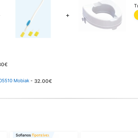
Τ
+
+
ginal
80
€
ce
έχουσα
:
ή
805510 Mobiak
-
32.00
€
00€.
αι:
80€.
Sofianos
Προτείνει