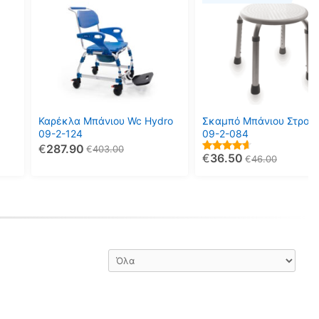
Καρέκλα Μπάνιου Wc Hydro
Σκαμπό Μπάνιου Στρογ
09-2-124
09-2-084
€
287.90
€
403.00
€
36.50
4.67
€
46.00
out of 5