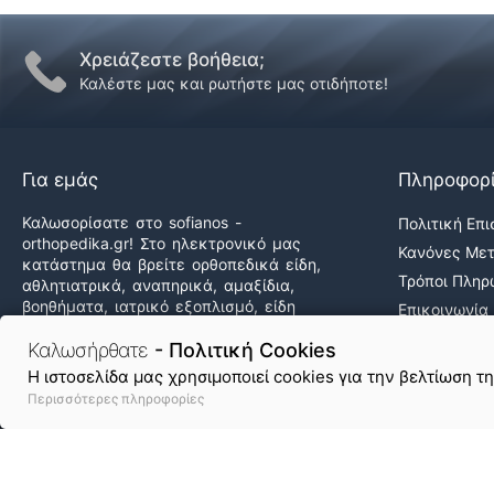
Χρειάζεστε βοήθεια;
Καλέστε μας και ρωτήστε μας οτιδήποτε!
Για εμάς
Πληροφορ
Καλωσορίσατε στο sofianos -
Πολιτική Επ
orthopedika.gr! Στο ηλεκτρονικό μας
Κανόνες Με
κατάστημα θα βρείτε ορθοπεδικά είδη,
Τρόποι Πλη
αθλητιατρικά, αναπηρικά, αμαξίδια,
βοηθήματα, ιατρικό εξοπλισμό, είδη
Επικοινωνία
άσκησης & φυσικοθεραπείας καθώς και
Ποιοι Είμαστ
δεκάδες προϊόντα υγείας & ομορφιάς,
Καλωσήρθατε
- Πολιτική Cookies
Εργαστείτε 
στις καλύτερες τιμές της αγοράς!
H ιστοσελίδα μας χρησιμοποιεί cookies για την βελτίωση τ
Περισσότερες πληροφορίες