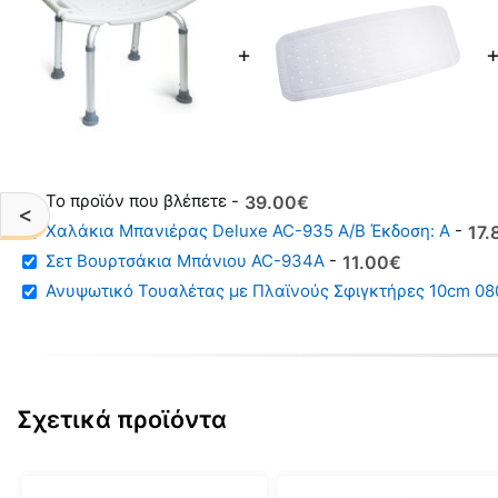
+
-
Original
Η
39.00
€
<
price
τρέχουσα
Χαλάκια Μπανιέρας Deluxe AC-935 A/B Έκδοση: A
-
Ori
Η
17.
was:
τιμή
pri
τρ
Σετ Βουρτσάκια Μπάνιου AC-934A
-
Original
Η
11.00
€
51.00€.
είναι:
was
τιμ
price
τρέχουσα
Ανυψωτικό Τουαλέτας με Πλαϊνούς Σφιγκτήρες 10cm 0
39.00€.
20.
είν
was:
τιμή
17.
16.00€.
είναι:
11.00€.
Σχετικά προϊόντα