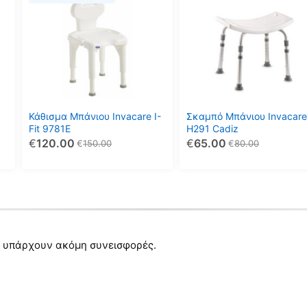
Κάθισμα Μπάνιου Invacare I-
Σκαμπό Μπάνιου Invacare
Fit 9781E
H291 Cadiz
€
120.00
€
65.00
€
150.00
€
80.00
 υπάρχουν ακόμη συνεισφορές.