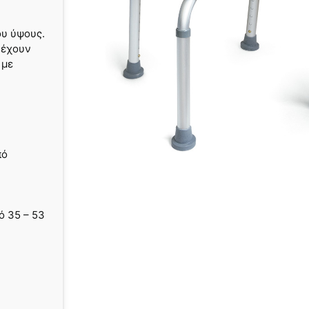
ου ύψους.
 έχουν
 µε
πό
ό 35 – 53