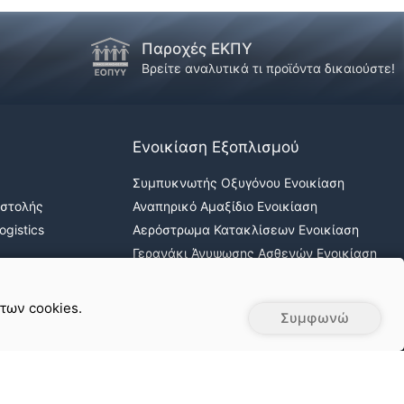
Παροχές ΕΚΠΥ
Βρείτε αναλυτικά τι προϊόντα δικαιούστε!
Ενοικίαση Εξοπλισμού
Συμπυκνωτής Οξυγόνου Ενοικίαση
οστολής
Αναπηρικό Αμαξίδιο Ενοικίαση
gistics
Αερόστρωμα Κατακλίσεων Ενοικίαση
Γερανάκι Άνυψωσης Ασθενών Ενοικίαση
Νοσοκομειακά κρεβάτια ενοικίαση
 των cookies.
Συμφωνώ