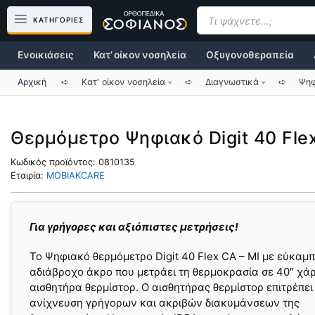
Μετάβαση
Products
search
ΚΑΤΗΓΟΡΙΕΣ
σε
περιεχόμενο
Ενοικιάσεις
Κατ’ οίκον νοσηλεία
Οξυγονοθεραπεία
Αρχική
➪
Κατ' οίκον νοσηλεία
➪
Διαγνωστικά
➪
Ψηφ
Θερμόμετρο Ψηφιακό Digit 40 Fle
Κωδικός προϊόντος:
0810135
Εταιρία:
MOBIAKCARE
Για γρήγορες και αξιόπιστες μετρήσεις!
Το Ψηφιακό θερμόμετρο Digit 40 Flex CA – MI με εύκαμπ
αδιάβροχο άκρο που μετράει τη θερμοκρασία σε 40″ χά
αισθητήρα θερμίστορ. Ο αισθητήρας θερμίστορ επιτρέπει
ανίχνευση γρήγορων και ακριβών διακυμάνσεων της