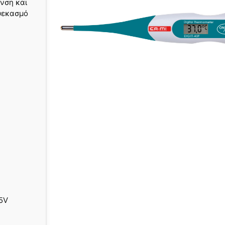
νση και
 ψεκασμό
,5V