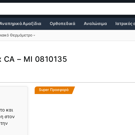
Αναπηρικά Αμαξίδια
Ορθοπεδικά
Αναλώσιμα
Ιατρικός
ιακό Θερμόμετρο
x CA – MI 0810135
Super Προσφορά
το και
ρη στον
 την