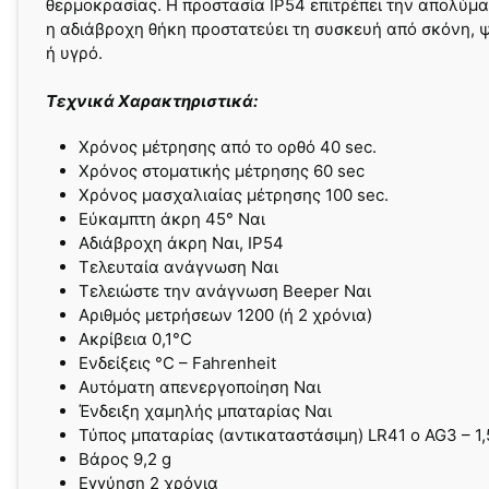
θερμοκρασίας. Η προστασία IP54 επιτρέπει την απολύμα
η αδιάβροχη θήκη προστατεύει τη συσκευή από σκόνη,
ή υγρό.
Τεχνικά Χαρακτηριστικά:
Χρόνος μέτρησης από το ορθό 40 sec.
Χρόνος στοματικής μέτρησης 60 sec
Χρόνος μασχαλιαίας μέτρησης 100 sec.
Εύκαμπτη άκρη 45° Ναι
Αδιάβροχη άκρη Ναι, IP54
Τελευταία ανάγνωση Ναι
Τελειώστε την ανάγνωση Beeper Ναι
Αριθμός μετρήσεων 1200 (ή 2 χρόνια)
Ακρίβεια 0,1°C
Ενδείξεις °C – Fahrenheit
Αυτόματη απενεργοποίηση Ναι
Ένδειξη χαμηλής μπαταρίας Ναι
Τύπος μπαταρίας (αντικαταστάσιμη) LR41 o AG3 – 1
Βάρος 9,2 g
Εγγύηση 2 χρόνια