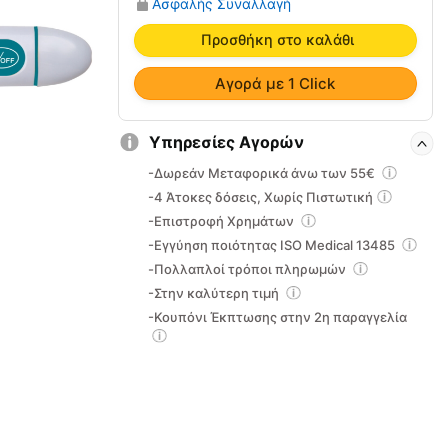
Ασφαλής Συναλλαγή
Digit
40
Προσθήκη στο καλάθι
Flex
CA
Αγορά με 1 Click
–
MI
Υπηρεσίες Αγορών
0810135
ποσότητα
-Δωρεάν Μεταφορικά άνω των 55€
-4 Άτοκες δόσεις, Χωρίς Πιστωτική
-Επιστροφή Χρημάτων
-Εγγύηση ποιότητας ISO Medical 13485
-Πολλαπλοί τρόποι πληρωμών
-Στην καλύτερη τιμή
-Κουπόνι Έκπτωσης στην 2η παραγγελία