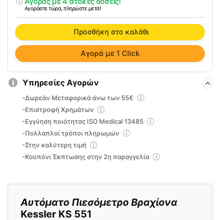
Αγοράς με 4 άτοκες δόσεις!
KS
Αγοράστε τώρα, πληρώστε μετά!
551
ποσότητα
Προσθήκη στο καλάθι
Αγορά με 1 Click
Υπηρεσίες Αγορών
-Δωρεάν Μεταφορικά άνω των 55€
-Επιστροφή Χρημάτων
-Εγγύηση ποιότητας ISO Medical 13485
-Πολλαπλοί τρόποι πληρωμών
-Στην καλύτερη τιμή
-Κουπόνι Έκπτωσης στην 2η παραγγελία
Αυτόματο Πιεσόμετρο Βραχίονα
Kessler KS 551