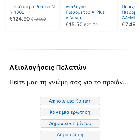
Πιεσόμετρο Precisa N
Αναλογικό
Περιχειρ
R-1362
Πιεσόμετρο A-Plus
Πιεσομέ
Alfacare
CA–MI 0
€
124.90
€
131.00
€
15.50
€
7.49
€
22.00
€
Αξιολογήσεις Πελατών
Πείτε μας τη γνώμη σας για το προϊόν...
Αφήστε μια Κριτική
Κάνε μια ερώτηση
Δημοσίευση βίντεο
Δημοσίευση