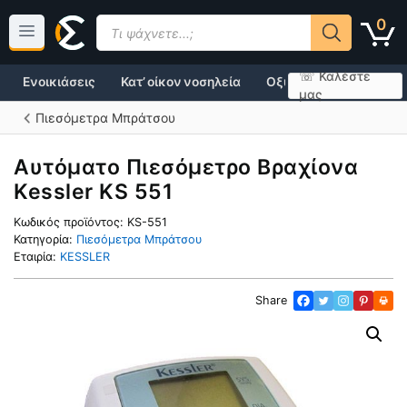
Μετάβαση
Products
0
σε
search
περιεχόμενο
☏ Καλέστε
Ενοικιάσεις
Κατ’ οίκον νοσηλεία
Οξυγονοθεραπεία
μας
Πιεσόμετρα Μπράτσου
Αυτόματο Πιεσόμετρο Βραχίονα
Kessler KS 551
Κωδικός προϊόντος:
KS-551
Κατηγορία:
Πιεσόμετρα Μπράτσου
Εταιρία:
KESSLER
Share