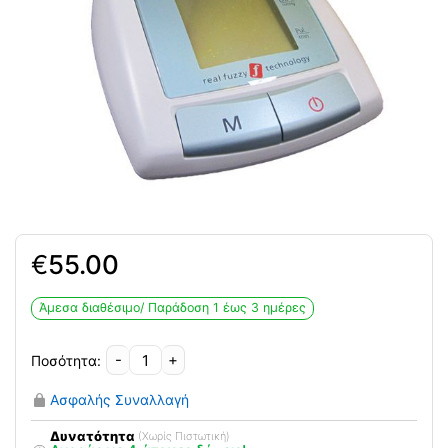
€
55.00
Άμεσα διαθέσιμο/ Παράδoση 1 έως 3 ημέρες
-
+
Αυτόματο
Πιεσόμετρο
Ασφαλής Συναλλαγή
Βραχίονα
Kessler
Δυνατότητα
(Χωρίς Πιστωτική)