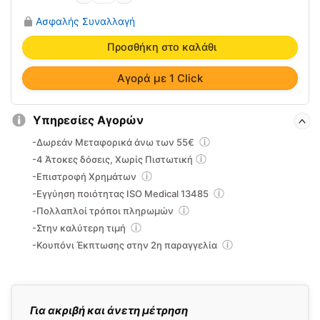
Onelife
Ασφαλής Συναλλαγή
Eco
L1
Προσθήκη στο καλάθι
Alfacare
ποσότητα
Αγορά με 1 Click
Υπηρεσίες Αγορών
-Δωρεάν Μεταφορικά άνω των 55€
-4 Άτοκες δόσεις, Χωρίς Πιστωτική
-Επιστροφή Χρημάτων
-Εγγύηση ποιότητας ISO Medical 13485
-Πολλαπλοί τρόποι πληρωμών
-Στην καλύτερη τιμή
-Κουπόνι Έκπτωσης στην 2η παραγγελία
Για ακριβή και άνετη μέτρηση