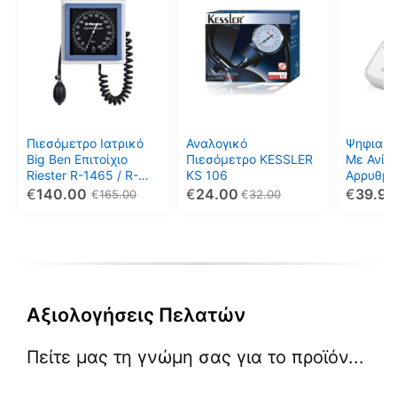
το
προϊόν
έχει
πολλαπλές
παραλλαγές.
Οι
επιλογές
μπορούν
Πιεσόμετρο Ιατρικό
Αναλογικό
Ψηφιακό
να
Big Ben Επιτοίχιο
Πιεσόμετρο KESSLER
Με Ανίχ
Riester R-1465 / R-
KS 106
Αρρυθμί
επιλεγούν
1459 Τετράγωνο
YUWELL
€
140.00
€
24.00
€
39.99
€
165.00
€
32.00
στη
σελίδα
του
προϊόντος
Αξιολογήσεις Πελατών
Πείτε μας τη γνώμη σας για το προϊόν...