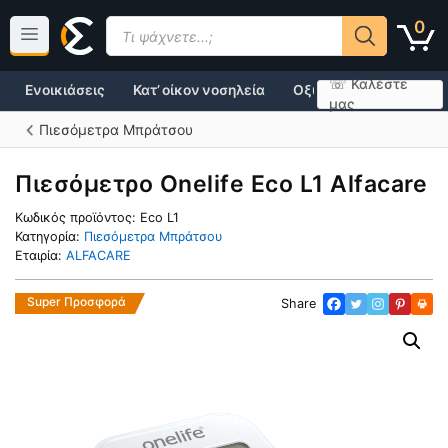
Μετάβαση
Products
0
σε
search
περιεχόμενο
☏ Καλέστε
Ενοικιάσεις
Κατ’ οίκον νοσηλεία
Οξυγονοθεραπεία
μας
Πιεσόμετρα Μπράτσου
Πιεσόμετρο Onelife Eco L1 Alfacare
Κωδικός προϊόντος:
Eco L1
Κατηγορία:
Πιεσόμετρα Μπράτσου
Εταιρία:
ALFACARE
Super Προσφορά
Share