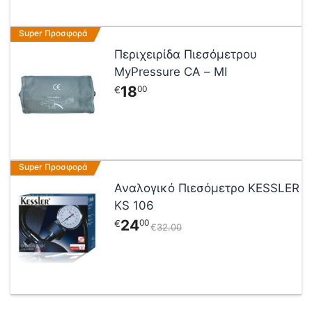
Αυτό
Super Προσφορά
το
Περιχειρίδα Πιεσόμετρου
προϊόν
MyPressure CA – MI
έχει
18
00
€
πολλαπλές
παραλλαγές.
Οι
επιλογές
μπορούν
Super Προσφορά
να
επιλεγούν
Αναλογικό Πιεσόμετρο KESSLER
στη
KS 106
σελίδα
24
00
€
€
32
00
του
προϊόντος