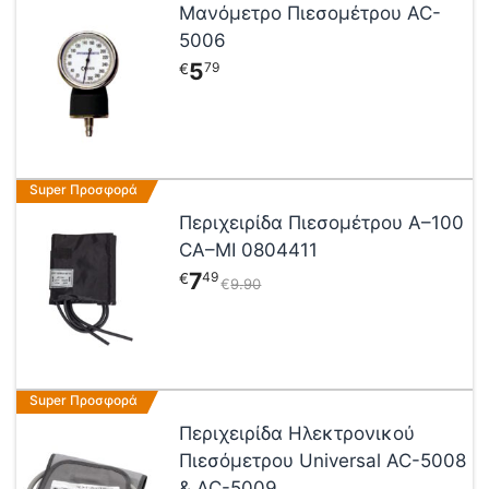
Μανόμετρο Πιεσομέτρου AC-
5006
5
79
€
Super Προσφορά
Περιχειρίδα Πιεσομέτρου Α–100
CA–MI 0804411
7
49
€
€
9
90
Αυτό
Super Προσφορά
το
Περιχειρίδα Ηλεκτρονικού
προϊόν
Πιεσόμετρου Universal AC-5008
έχει
& AC-5009