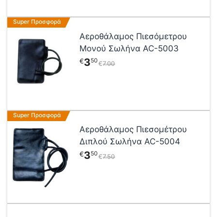
Super Προσφορά
Αεροθάλαμος Πιεσόμετρου
Μονού Σωλήνα AC-5003
3
50
€
€
7
00
Super Προσφορά
Αεροθάλαμος Πιεσομέτρου
Διπλού Σωλήνα AC-5004
3
50
€
€
7
50