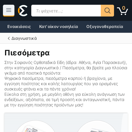
Μετάβαση
Products
0
σε
search
περιεχόμενο
Ενοικιάσεις
Κατ’ οίκον νοσηλεία
Οξυγονοθεραπεία
Διαγνωστικά
Πιεσόμετρα
Στην Σοφιανός Ορθοπεδικά Είδη (έδρα: Αθήνα, Αγία Παρασκευή),
στην κατηγορία
Διαγνωστικά / Πιεσόμετρα
, θα βρείτε μια πλούσια
γκάμα από ποιοτικά προϊόντα:
Ψηφιακά πιεσόμετρα, πιεσόμετρα καρπού ή βραχίονα, με
εγγύηση ποιότητας και καλής λειτουργίας που για ορισμένες
συσκευές φτάνει και τα πέντε χρόνια!
Εύκολα στη χρήση, με μεγάλη οθόνη για εύκολη ανάγνωση των
ενδείξεων, αξιόπιστα,
σε τιμή προσιτή
και ανταγωνιστική
, πάντα
με την εγγύηση ποιότητας προϊόντων μας!