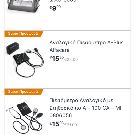
πολλαπλές
9
90
€
παραλλαγές.
Οι
επιλογές
μπορούν
Super Προσφορά
να
επιλεγούν
Αναλογικό Πιεσόμετρο A-Plus
στη
Alfacare
σελίδα
15
50
€
€
22
00
του
προϊόντος
Super Προσφορά
Πιεσόμετρο Αναλογικό με
Στηθοσκόπιο Α – 100 CA – MI
0806056
15
98
€
€
21
00