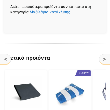
Δείτε περισσότερα προϊόντα σαν και αυτό στη
κατηγορία
Μαξιλάρια κατάκλισης
Σχετικά προϊόντα
<
>
Αυτό
ΕΟΠΥΥ
το
προϊόν
έχει
πολλαπλές
παραλλαγές.
Οι