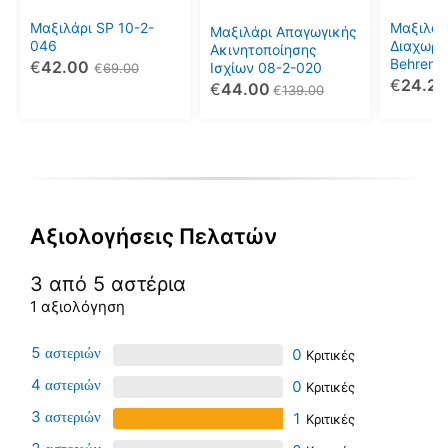
επιλογές
μπορούν
Μαξιλάρι SP 10-2-
Μαξιλάρ
Μαξιλάρι Απαγωγικής
να
046
Διαχωρι
Ακινητοποίησης
Behrend
€
42.00
επιλεγούν
Ισχίων 08-2-020
€
69.00
€
24.20
€
44.00
στη
€
139.00
σελίδα
του
προϊόντος
Αξιολογήσεις Πελατών
3 από 5 αστέρια
1 αξιολόγηση
5
0
4
0
3
1