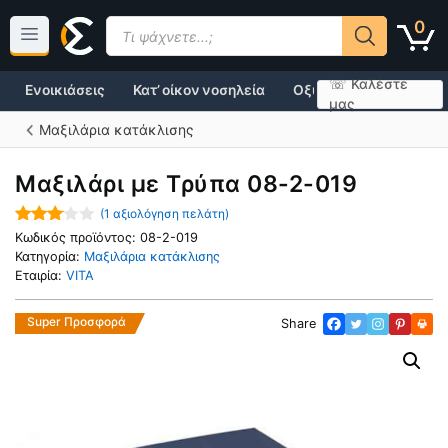
Μετάβαση
Products
0
σε
search
περιεχόμενο
☏ Καλέστε
Ενοικιάσεις
Κατ’ οίκον νοσηλεία
Οξυγονοθεραπεία
μας
Μαξιλάρια κατάκλισης
Μαξιλάρι με Τρύπα 08-2-019
(
1
αξιολόγηση πελάτη)
3.00
Κωδικός προϊόντος:
08-2-019
out of
Κατηγορία:
Μαξιλάρια κατάκλισης
5
Εταιρία:
VITA
Super Προσφορά
Share