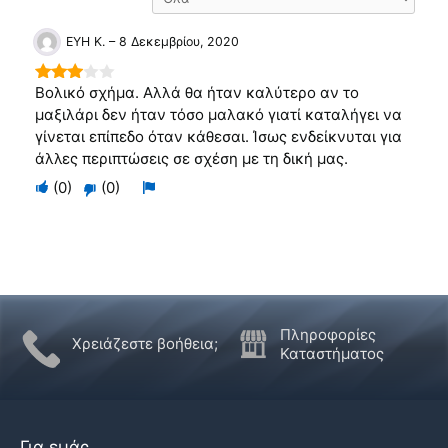
ΕΥΗ Κ.
–
8 Δεκεμβρίου, 2020
Βολικό σχήμα. Αλλά θα ήταν καλύτερο αν το
3
out
of 5
μαξιλάρι δεν ήταν τόσο μαλακό γιατί καταλήγει να
γίνεται επίπεδο όταν κάθεσαι. Ίσως ενδείκνυται για
άλλες περιπτώσεις σε σχέση με τη δική μας.
Ψηφίστε
Flag
(
0
)
(
0
)
Ψηφίστε
θετικά
για
αρνητικά
αν
αφαίρεση
εάν
αυτό
αυτό
ήταν
δεν
χρήσιμο
ήταν
Πληροφορίες
Χρειάζεστε βοήθεια;
χρήσιμο
Καταστήματος
Για εμάς