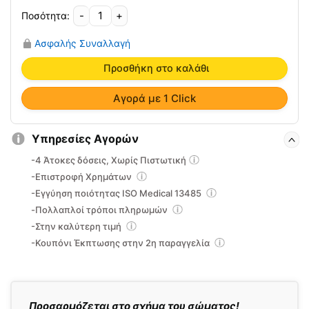
-
+
Μαξιλάρι
με
Ασφαλής Συναλλαγή
Τρύπα
08-
Προσθήκη στο καλάθι
2-
019
Αγορά με 1 Click
ποσότητα
Υπηρεσίες Αγορών
-4 Άτοκες δόσεις, Χωρίς Πιστωτική
-Επιστροφή Χρημάτων
-Εγγύηση ποιότητας ISO Medical 13485
-Πολλαπλοί τρόποι πληρωμών
-Στην καλύτερη τιμή
-Κουπόνι Έκπτωσης στην 2η παραγγελία
Προσαρμόζεται στο σχήμα του σώματος!