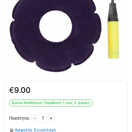
€
9.00
Άμεσα διαθέσιμο/ Παράδoση 1 έως 3 ημέρες
-
+
Κουλούρα
Φουσκωτή
Ασφαλής Συναλλαγή