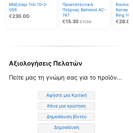
μπορούν
Mαξιλάρι Trio 10-2-
Προστατευτικά
Κουλούρ
να
056
Πτέρνας Behrend AC-
Κατακλί
747
Ring 10
€
230.00
επιλεγούν
€
15.30
€
28.00
€
17.50
στη
σελίδα
του
προϊόντος
Αξιολογήσεις Πελατών
Πείτε μας τη γνώμη σας για το προϊόν...
Αφήστε μια Κριτική
Κάνε μια ερώτηση
Δημοσίευση βίντεο
Δημοσίευση