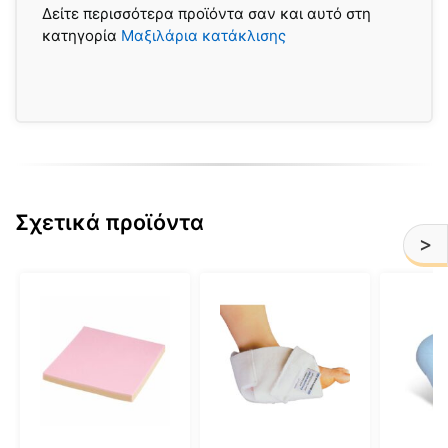
Δείτε περισσότερα προϊόντα σαν και αυτό στη
κατηγορία
Μαξιλάρια κατάκλισης
Σχετικά προϊόντα
>
Αυτό
το
προϊόν
έχει
πολλαπλές
παραλλαγές.
Οι
επιλογές