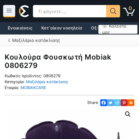
Μετάβαση
Products
0
σε
search
περιεχόμενο
☏ Καλέστε
Ενοικιάσεις
Κατ’ οίκον νοσηλεία
Οξυγονοθεραπεία
μας
Μαξιλάρια κατάκλισης
Κουλούρα Φουσκωτή Mobiak
0806279
Κωδικός προϊόντος:
0806279
Κατηγορία:
Μαξιλάρια κατάκλισης
Εταιρία:
MOBIAKCARE
Share