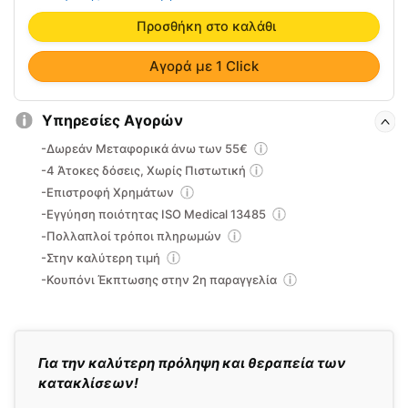
Mobiak
0806279
Προσθήκη στο καλάθι
ποσότητα
Αγορά με 1 Click
Υπηρεσίες Αγορών
-Δωρεάν Μεταφορικά άνω των 55€
-4 Άτοκες δόσεις, Χωρίς Πιστωτική
-Επιστροφή Χρημάτων
-Εγγύηση ποιότητας ISO Medical 13485
-Πολλαπλοί τρόποι πληρωμών
-Στην καλύτερη τιμή
-Κουπόνι Έκπτωσης στην 2η παραγγελία
Για την καλύτερη πρόληψη και θεραπεία των
κατακλίσεων!