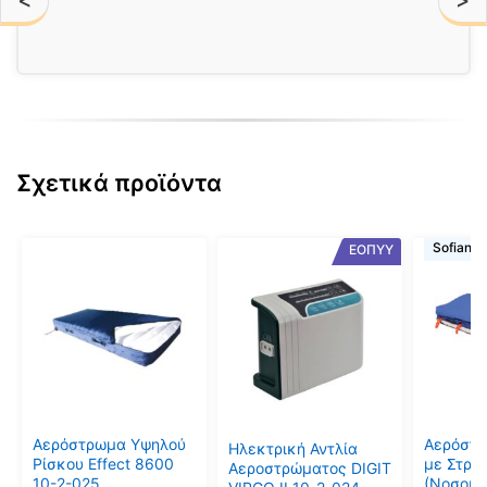
<
>
Σχετικά προϊόντα
Sofiano
ΕΟΠΥΥ
Αερόστρωμα Υψηλού
Αερόστ
Ηλεκτρική Αντλία
Ρίσκου Effect 8600
με Στρώ
Αεροστρώματος DIGIT
10-2-025
(Νοσοκο