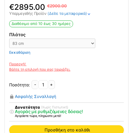
Original
Η
2895.00
2900.00
price
τρέχουσα
Υπερμεγεθής Προϊόν
(Δείτε τα μεταφορικά)
>
was:
τιμή
2900.00€.
είναι:
Διαθέσιμο από 10 έως 30 ημέρες
2895.00€.
Πλάτος
Εκκαθάριση
-
+
Νοσοκομειακό
Στρώμα
Ασφαλής Συναλλαγή
Invacare
SoftCloud
Δυνατότητα
(Χωρίς Πιστωτική)
Αγοράς με ρυθμιζόμενες δόσεις!
Ace
Αγοράστε τώρα, πληρώστε μετά!
ποσότητα
Προσθήκη στο καλάθι