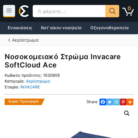
Μετάβαση
Products
0
σε
search
περιεχόμενο
Ενοικιάσεις
Κατ’ οίκον νοσηλεία
Οξυγονοθεραπεία
Αερόστρωμα
Νοσοκομειακό Στρώμα Invacare
SoftCloud Ace
Κωδικός προϊόντος:
1630809
Κατηγορία:
Αερόστρωμα
Εταιρία:
INVACARE
Super Προσφορά
Share