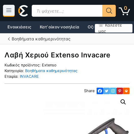
Μετάβαση
Products
0
σε
search
περιεχόμενο
☏ Καλέστε
Ενοικιάσεις
Κατ’ οίκον νοσηλεία
Οξυγονοθεραπεία
μας
Βοηθήματα καθημερινότητας
Λαβή Χεριού Extenso Invacare
Κωδικός προϊόντος:
Extenso
Κατηγορία:
Βοηθήματα καθημερινότητας
Εταιρία:
INVACARE
Share