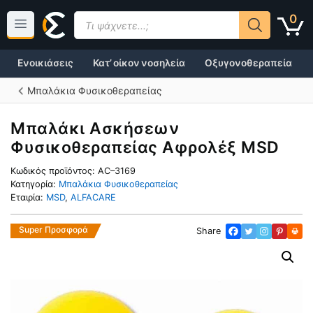
Μετάβαση
Products
0
σε
search
περιεχόμενο
Ενοικιάσεις
Κατ’ οίκον νοσηλεία
Οξυγονοθεραπεία
Μπαλάκια Φυσικοθεραπείας
Μπαλάκι Ασκήσεων
Φυσικοθεραπείας Αφρολέξ MSD
Κωδικός προϊόντος:
AC–3169
Κατηγορία:
Μπαλάκια Φυσικοθεραπείας
Εταιρία:
MSD
,
ALFACARE
Super Προσφορά
Share