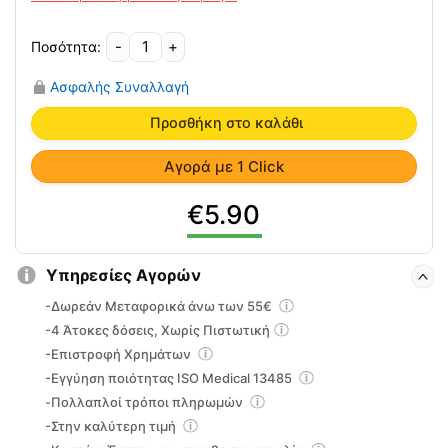
-
+
Μπαλάκι
Ασκήσεων
Ασφαλής Συναλλαγή
Φυσικοθεραπείας
Αφρολέξ
Προσθήκη στο καλάθι
MSD
ποσότητα
Αγορά με 1 Click
5.90
Υπηρεσίες Αγορών
-Δωρεάν Μεταφορικά άνω των 55€
-4 Άτοκες δόσεις, Χωρίς Πιστωτική
-Επιστροφή Χρημάτων
-Εγγύηση ποιότητας ISO Medical 13485
-Πολλαπλοί τρόποι πληρωμών
-Στην καλύτερη τιμή