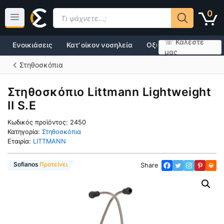
Μετάβαση
Products
0
σε
search
περιεχόμενο
☏ Καλέστε
Ενοικιάσεις
Κατ’ οίκον νοσηλεία
Οξυγονοθεραπεία
μας
Στηθοσκόπια
Στηθοσκόπιο Littmann Lightweight
II S.E
Κωδικός προϊόντος:
2450
Κατηγορία:
Στηθοσκόπια
Εταιρία:
LITTMANN
Super Προσφορά
Sofianos
Προτείνει
Share