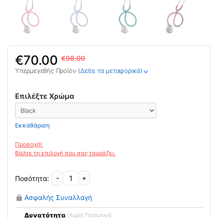
Original
Η
70.00
98.00
price
τρέχουσα
Υπερμεγεθής Προϊόν
(Δείτε τα μεταφορικά)
>
was:
τιμή
98.00€.
είναι:
Επιλέξτε Χρώμα
70.00€.
Εκκαθάριση
-
+
Στηθοσκόπιο
Littmann
Ασφαλής Συναλλαγή
Lightweight
II
Δυνατότητα
(Χωρίς Πιστωτική)