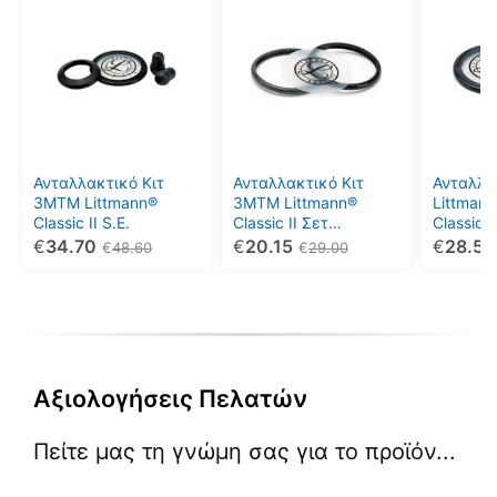
το
το
προϊόν
προϊόν
έχει
έχει
πολλαπλές
πολλαπ
παραλλαγές.
παραλλ
Οι
Οι
επιλογές
επιλογέ
μπορούν
μπορού
Ανταλλακτικό Κιτ
Ανταλλακτικό Κιτ
Ανταλλα
να
να
3MTM Littmann®
3MTM Littmann®
Littmann
Classic II S.E.
Classic II Σετ
Classic
επιλεγούν
επιλεγο
Παιδιατρικού
€
34.70
€
20.15
€
28.50
€
48.60
€
29.00
στη
στη
Διαφράγματος 40012
σελίδα
σελίδα
του
του
προϊόντος
προϊόντ
Αξιολογήσεις Πελατών
Πείτε μας τη γνώμη σας για το προϊόν...