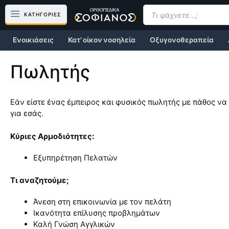
Μετάβαση
Products
search
ΚΑΤΗΓΟΡΙΕΣ
σε
περιεχόμενο
Ενοικιάσεις
Κατ’ οίκον νοσηλεία
Οξυγονοθεραπεία
Πωλητής
Εάν είστε ένας έμπειρος και φυσικός πωλητής με πάθος να
για εσάς.
Κύριες Αρμοδιότητες:
Εξυπηρέτηση Πελατών
Τι αναζητούμε;
Άνεση στη επικοινωνία με τον πελάτη
Ικανότητα επίλυσης προβλημάτων
Καλή Γνώση Αγγλικών