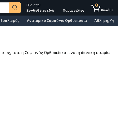
0
Γεια σας!
Παραγγελίες
Συνδεθείτε εδώ
 εξοπλισμός
Ανατομικά Σαμπό για Ορθοστασία
Άθληση, Υγεί
ους, τότε η Σοφιανός Ορθοπεδικά είναι η ιδανική εταιρία