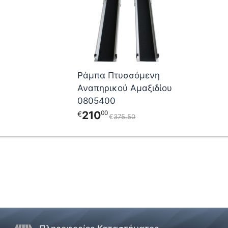
Ράμπα Πτυσσόμενη
Αναπηρικού Αμαξιδίου
0805400
210
00
€
€
375
50