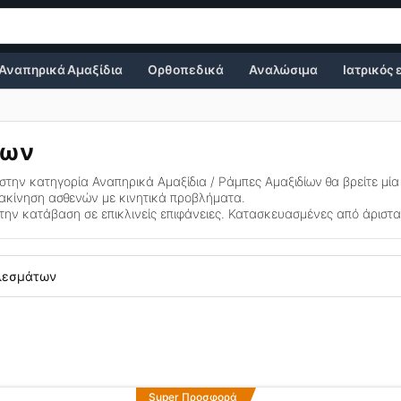
Αναπηρικά Αμαξίδια
Ορθοπεδικά
Αναλώσιμα
Ιατρικός
ίων
 στην κατηγορία
Αναπηρικά Αμαξίδια / Ράμπες Αμαξιδίων
θα βρείτε μί
ακίνηση ασθενών με κινητικά προβλήματα.
την κατάβαση σε επικλινείς επιφάνειες. Κατασκευασμένες από άριστα
λεσμάτων
Αυτό
Super Προσφορά