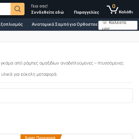
0
Γεια σας!
Παραγγελίες
Συνδεθείτε εδώ
☏ Καλέστε
 εξοπλισμός
Ανατομικά Σαμπό για Ορθοστασία
Άθληση, Υγεί
μας
α γκάμα από
ράμπες αμαξιδίων
αναδιπλούμενες – πτυσσόμενες
 υλικά για εύκολη μεταφορά.
Αυτό
Super Προσφορά