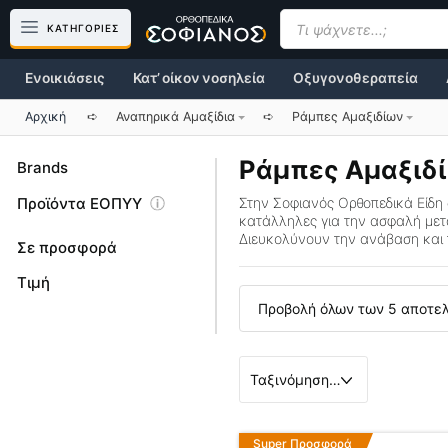
Μετάβαση
Products
search
ΚΑΤΗΓΟΡΙΕΣ
σε
περιεχόμενο
Ενοικιάσεις
Κατ’ οίκον νοσηλεία
Οξυγονοθεραπεία
Αρχική
➪
Αναπηρικά Αμαξίδια
➪
Ράμπες Αμαξιδίων
Ράμπες Αμαξιδ
Brands
Προϊόντα ΕΟΠΥΥ
Στην Σοφιανός Ορθοπεδικά Είδη
κατάλληλες για την ασφαλή μετ
Διευκολύνουν την ανάβαση και 
Σε προσφορά
Τιμή
Προβολή όλων των 5 αποτε
Super Προσφορά