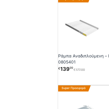
Ράμπα Αναδιπλούμενη – 
0805401
139
99
€
€
177
00
Αυτό
Super Προσφορά
το
προϊόν
έχει