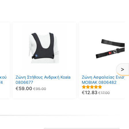
>
κού
Ζώνη Στήθους Ανδρική Koala
Ζώνη Ασφαλείας Ενισχ
74
0806677
ΜΟΒΙΑΚ 0806482
€
59.00
€
95.00
€
12.83
5.00
€
17.00
out of 5