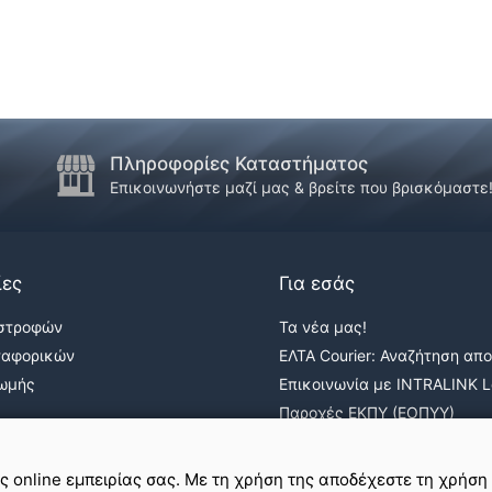
Πληροφορίες Καταστήματος
Επικοινωνήστε μαζί μας & βρείτε που βρισκόμαστε
ίες
Για εσάς
ιστροφών
Τα νέα μας!
ταφορικών
ΕΛΤΑ Courier: Αναζήτηση απ
ρωμής
Επικοινωνία με INTRALINK Lo
Παροχές ΕΚΠΥ (ΕΟΠΥΥ)
ε
σε εμάς
ης online εμπειρίας σας. Με τη χρήση της αποδέχεστε τη χρήση