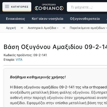
Μετάβαση
Products
search
ΚΑΤΗΓΟΡΙΕΣ
σε
περιεχόμενο
Ενοικιάσεις
Κατ’ οίκον νοσηλεία
Οξυγονοθεραπεία
Αρχική
➪
Αναπηρικά Αμαξίδια
➪
Παρελκόμενα αμαξιδίων
Βάση Οξυγόνου Αμαξιδίου 09-2-1
Κωδικός προϊόντος:
09-2-141
Εταιρία:
VITA
Βοήθημα καθημερινής χρήσης!
Η Βάση οξυγόνου αμαξιδίου 09-2-141 της vita orthopae
ανοξείδωτη µεταλλική βάση φιάλης οξυγόνου. Εξυπηρετ
ασθενή στην παροχή οξυγόνου όταν χρησιμοποιεί αναπ
αµαξίδιο. Εφαρµόζει στην οπίσθια µεταλλική βάση της π