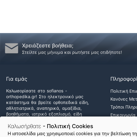
Χρειάζεστε βοήθεια;
Στείλτε μας μήνυμα και ρωτήστε μας οτιδήποτε!
Για εμάς
Πληροφορ
Καλωσορίσατε στο sofianos -
Πολιτική Επ
orthopedika.gr! Στο ηλεκτρονικό μας
Κανόνες Με
κατάστημα θα βρείτε ορθοπεδικά είδη,
Τρόποι Πλη
αθλητιατρικά, αναπηρικά, αμαξίδια,
βοηθήματα, ιατρικό εξοπλισμό, είδη
Επικοινωνία
άσκησης & φυσικοθεραπείας καθώς και
Ποιοι Είμαστ
δεκάδες προϊόντα υγείας & ομορφιάς,
Καλωσήρθατε
- Πολιτική Cookies
Εργαστείτε 
στις καλύτερες τιμές της αγοράς!
H ιστοσελίδα μας χρησιμοποιεί cookies για την βελτίωση τ