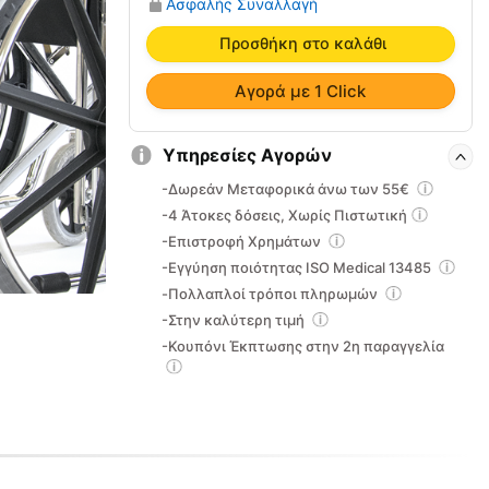
Ασφαλής Συναλλαγή
Αμαξιδίου
09-
Προσθήκη στο καλάθι
2-
141
Αγορά με 1 Click
ποσότητα
Υπηρεσίες Αγορών
-Δωρεάν Μεταφορικά άνω των 55€
-4 Άτοκες δόσεις, Χωρίς Πιστωτική
-Επιστροφή Χρημάτων
-Εγγύηση ποιότητας ISO Medical 13485
-Πολλαπλοί τρόποι πληρωμών
-Στην καλύτερη τιμή
-Κουπόνι Έκπτωσης στην 2η παραγγελία