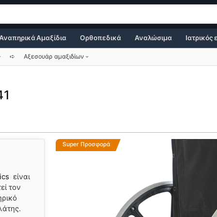
Αναπηρικά Αμαξίδια
Ορθοπεδικά
Αναλώσιμα
Ιατρικός
➪
Αξεσουάρ αμαξιδίων
41
Super Προσφορά
dics
είναι
εί τον
ηρικό
λάτης.