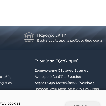
Παροχές ΕΚΠΥ
!
Βρείτε αναλυτικά τι προϊόντα δικαιούστε!
Ενοικίαση Εξοπλισμού
Συμπυκνωτής Οξυγόνου Ενοικίαση
οστολής
Αναπηρικό Αμαξίδιο Ενοικίαση
gistics
Αερόστρωμα Κατακλίσεων Ενοικίαση
Γερανάκι Άνυψωσης Ασθενών Ενοικίαση
Νοσοκομειακά κρεβάτια ενοικίαση
 των cookies.
Συμφωνώ