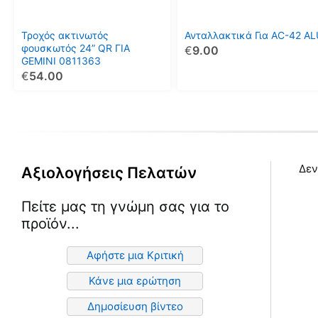
Οι
επιλογές
μπορούν
Τροχός ακτινωτός
Ανταλλακτικά Για AC-42 AL
να
φουσκωτός 24” QR ΓΙΑ
€
9.00
GEMINI 0811363
επιλεγούν
€
54.00
στη
σελίδα
του
προϊόντος
Δεν
Αξιολογήσεις Πελατών
Πείτε μας τη γνώμη σας για το
προϊόν...
Αφήστε μια Κριτική
Κάνε μια ερώτηση
Δημοσίευση βίντεο