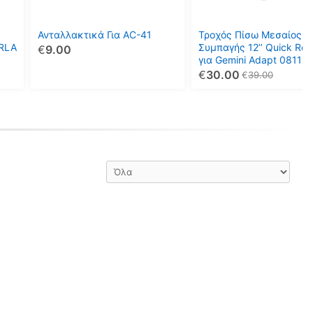
Οι
επιλογές
μπορούν
Ανταλλακτικά Για AC-41
Τροχός Πίσω Μεσαίος
να
VRLA
Συμπαγής 12’’ Quick Rel
€
9.00
για Gemini Adapt 08113
επιλεγούν
€
30.00
€
39.00
στη
σελίδα
του
προϊόντος