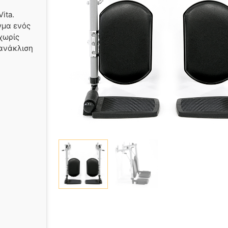
ita.
γμα ενός
χωρίς
 ανάκλιση