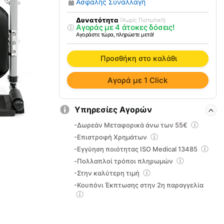
Ασφαλής Συναλλαγή
Μεταλλικό
Ρυθμιζόμενο
Δυνατότητα
(Χωρίς Πιστωτική)
Αγοράς με 4 άτοκες δόσεις!
09-
Αγοράστε τώρα, πληρώστε μετά!
2-
046
Προσθήκη στο καλάθι
ποσότητα
Αγορά με 1 Click
Υπηρεσίες Αγορών
-Δωρεάν Μεταφορικά άνω των 55€
-Επιστροφή Χρημάτων
-Εγγύηση ποιότητας ISO Medical 13485
-Πολλαπλοί τρόποι πληρωμών
-Στην καλύτερη τιμή
-Κουπόνι Έκπτωσης στην 2η παραγγελία