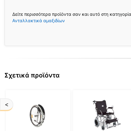
Δείτε περισσότερα προϊόντα σαν και αυτό στη κατηγορί
Ανταλλακτικά αμαξιδίων
Σχετικά προϊόντα
Αυτό
το
<
προϊόν
έχει
πολλαπλές
παραλλαγές.