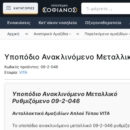
Μετάβαση
Products
search
ΚΑΤΗΓΟΡΙΕΣ
σε
περιεχόμενο
Ενοικιάσεις
Κατ’ οίκον νοσηλεία
Οξυγονοθεραπεία
Αρχική
➪
Αναπηρικά Αμαξίδια
➪
Παρελκόμενα αμαξιδίων
Υποπόδιο Ανακλινόμενο Μεταλλι
Κωδικός προϊόντος:
09-2-046
Εταιρία:
VITA
Υποπόδιο Ανακλινόμενο Μεταλλικό
Ρυθμιζόμενο 09-2-046
Ανταλλακτικά Αμαξιδίων Απλού Τύπου VITA
Το υποπόδιο ανακλινόμενο μεταλλικό 09-2-046 ρυθμίζε