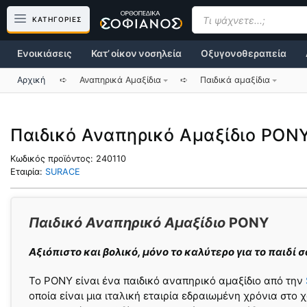
Μετάβαση
Products
search
ΚΑΤΗΓΟΡΙΕΣ
σε
περιεχόμενο
Ενοικιάσεις
Κατ’ οίκον νοσηλεία
Οξυγονοθεραπεία
Αρχική
➪
Αναπηρικά Αμαξίδια
➪
Παιδικά αμαξίδια
Παιδικό Αναπηρικό Αμαξίδιο PON
Κωδικός προϊόντος:
240110
Εταιρία:
SURACE
Παιδικό Αναπηρικό Αμαξίδιο
PONY
Αξιόπιστο και βολικό, μόνο το καλύτερο για το παιδί σ
Το PONY είναι ένα παιδικό αναπηρικό αμαξίδιο από την
οποία είναι μια ιταλική εταιρία εδραιωμένη χρόνια στο