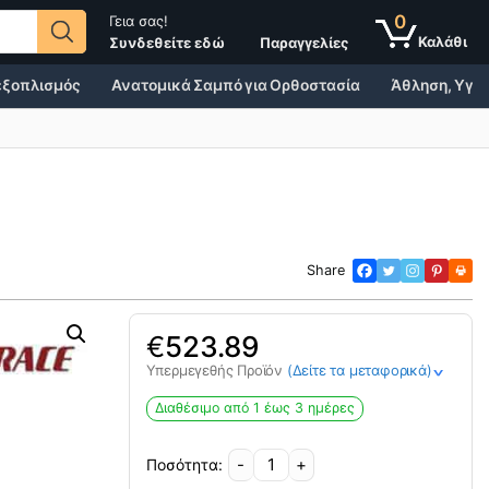
0
Γεια σας!
Παραγγελίες
Συνδεθείτε εδώ
 εξοπλισμός
Ανατομικά Σαμπό για Ορθοστασία
Άθληση, Υγεί
Share
€
523.89
Υπερμεγεθής Προϊόν
(Δείτε τα μεταφορικά)
>
Διαθέσιμο από 1 έως 3 ημέρες
-
+
Παιδικό