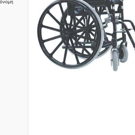
τόνομη