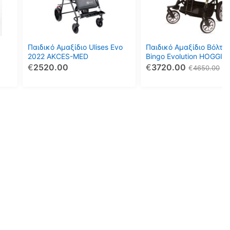
παραλλαγές.
παραλλαγές.
Οι
Οι
επιλογές
επιλογές
μπορούν
μπορούν
Παιδικό Αμαξίδιο Ulises Evo
Παιδικό Αμαξίδιο Βόλτα
να
να
2022 AKCES-MED
Bingo Evolution HOGGI
€
2520.00
€
3720.00
επιλεγούν
επιλεγούν
€
4650.00
στη
στη
σελίδα
σελίδα
του
του
προϊόντος
προϊόντος