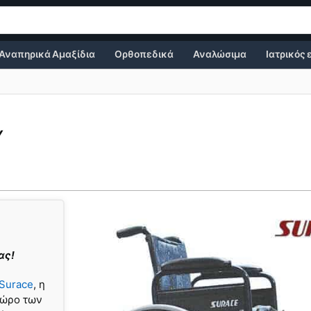
Αναπηρικά Αμαξίδια
Ορθοπεδικά
Αναλώσιμα
Ιατρικός
Y
ας!
Surace
, η
 χώρο των