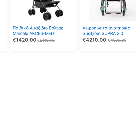
παραλλαγές.
Οι
επιλογές
μπορούν
Παιδικό Αμαξίδιο Βόλτας
Χειροκίνητο αναπηρικό
να
Mamalu AKCES-MED
αμαξίδιο SUPRA 2.0
€
1420.00
€
4210.00
επιλεγούν
€
2110.00
€
4500.00
στη
σελίδα
του
προϊόντος
 υπάρχουν ακόμη συνεισφορές.