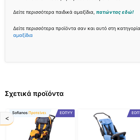
Δείτε περισσότερα παιδικά αμαξίδια,
πατώντας εδώ!
Δείτε περισσότερα προϊόντα σαν και αυτό στη κατηγορί
αμαξίδια
Σχετικά προϊόντα
Αυτό
Αυτό
Sofianos
Προτείνει
ΕΟΠΥΥ
ΕΟΠ
<
το
το
προϊόν
προϊόν
έχει
έχει
πολλαπλές
πολλαπλές