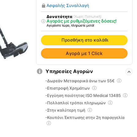
Αναπηρικό
Ασφαλής Συναλλαγή
Αμαξίδιο
PONY
Δυνατότητα
(Χωρίς Πιστωτική)
Αγοράς με ρυθμιζόμενες δόσεις!
ποσότητα
Αγοράστε τώρα, πληρώστε μετά!
Προσθήκη στο καλάθι
Αγορά με 1 Click
Υπηρεσίες Αγορών
-Δωρεάν Μεταφορικά άνω των 55€
-Επιστροφή Χρημάτων
-Εγγύηση ποιότητας ISO Medical 13485
-Πολλαπλοί τρόποι πληρωμών
-Στην καλύτερη τιμή
-Κουπόνι Έκπτωσης στην 2η παραγγελία