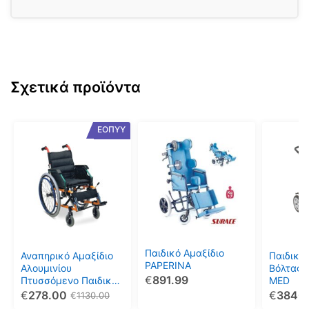
Σχετικά προϊόντα
Αυτό
ΕΟΠΥΥ
το
προϊόν
έχει
πολλαπ
παραλλ
Οι
επιλογέ
μπορού
Παιδικό Αμαξίδιο
Αναπηρικό Αμαξίδιο
Παιδικό 
να
PAPERINA
Αλουμινίου
Βόλτας 
€
891.99
επιλεγο
Πτυσσόμενο Παιδικό
MED
AC-55
€
278.00
€
3840
στη
€
1130.00