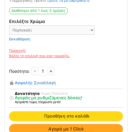
Υπερμεγεθής Προϊόν
(Δείτε τα μεταφορικά)
>
was:
τιμή
1275.00€.
είναι:
Διαθέσιμο από 1 έως 3 ημέρες
647.00€.
Επιλέξτε Χρώμα
Εκκαθάριση
-
+
Aναπηρικό
Αμαξίδιο
Ασφαλής Συναλλαγή
Τετραπληγίας
Sammy
Δυνατότητα
(Χωρίς Πιστωτική)
Αγοράς με ρυθμιζόμενες δόσεις!
ποσότητα
Αγοράστε τώρα, πληρώστε μετά!
Προσθήκη στο καλάθι
Αγορά με 1 Click