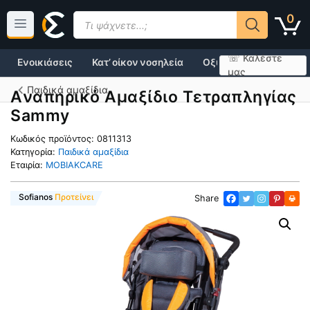
Μετάβαση
Products
0
σε
search
περιεχόμενο
☏ Καλέστε
Ενοικιάσεις
Κατ’ οίκον νοσηλεία
Οξυγονοθεραπεία
μας
Παιδικά αμαξίδια
Aναπηρικό Αμαξίδιο Τετραπληγίας
Sammy
Κωδικός προϊόντος:
0811313
Κατηγορία:
Παιδικά αμαξίδια
Εταιρία:
MOBIAKCARE
Super Προσφορά
Sofianos
Προτείνει
Share